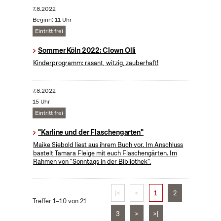
7.8.2022
Beginn: 11 Uhr
Eintritt frei
Sommer Köln 2022: Clown Olli
Kinderprogramm: rasant, witzig, zauberhaft!
7.8.2022
15 Uhr
Eintritt frei
"Karline und der Flaschengarten"
Maike Siebold liest aus ihrem Buch vor. Im Anschluss
bastelt Tamara Fleige mit euch Flaschengärten. Im
Rahmen von "Sonntags in der Bibliothek".
|<
<
1
2
Treffer 1–10 von 21
3
>
>|