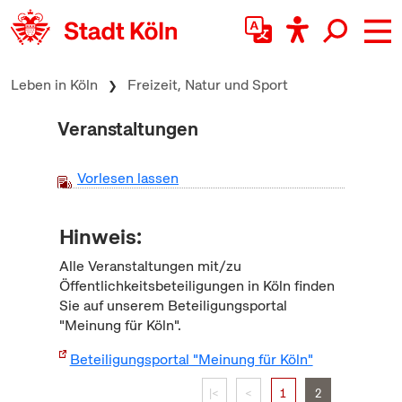
zum Inhalt springen
Leben in Köln
Freizeit, Natur und Sport
Veranstaltungen
Vorlesen lassen
Hinweis:
Alle Veranstaltungen mit/zu
Öffentlichkeitsbeteiligungen in Köln finden
Sie auf unserem Beteiligungsportal
"Meinung für Köln".
Beteiligungsportal "Meinung für Köln"
|<
<
1
2