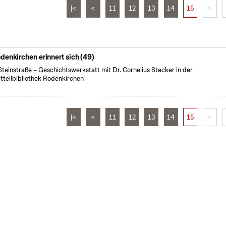
|<
<
11
12
13
14
15
>
denkirchen erinnert sich (49)
Steinstraße – Geschichtswerkstatt mit Dr. Cornelius Stecker in der
tteilbibliothek Rodenkirchen
|<
<
11
12
13
14
15
>