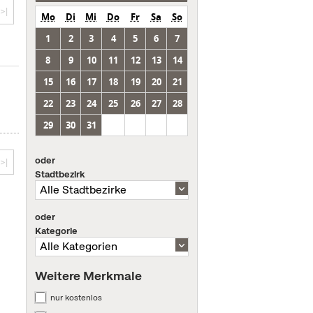
>|
Mo
Di
Mi
Do
Fr
Sa
So
1
2
3
4
5
6
7
8
9
10
11
12
13
14
15
16
17
18
19
20
21
22
23
24
25
26
27
28
29
30
31
oder
>|
Stadtbezirk
oder
Kategorie
Weitere Merkmale
nur kostenlos