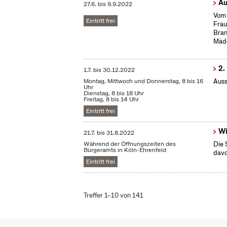
Au
27.6.
bis
9.9.2022
Vom 
Eintritt frei
Frau
Bran
Mäd
2.
1.7.
bis
30.12.2022
Montag, Mittwoch und Donnerstag, 8 bis 16
Auss
Uhr
Dienstag, 8 bis 18 Uhr
Freitag, 8 bis 14 Uhr
Eintritt frei
Wi
21.7.
bis
31.8.2022
Während der Öffnungszeiten des
Die 
Bürgeramts in Köln-Ehrenfeld
dav
Eintritt frei
Treffer 1–10 von 141