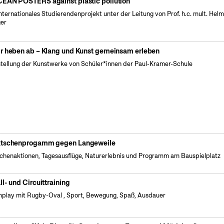
EAN POSTERS against plastic pollution
internationales Studierendenprojekt unter der Leitung von Prof. h.c. mult. Hel
er
r heben ab – Klang und Kunst gemeinsam erleben
tellung der Kunstwerke von Schüler*innen der Paul-Kramer-Schule
tschenprogamm gegen Langeweile
henaktionen, Tagesausflüge, Naturerlebnis und Programm am Bauspielplatz
ll- und Circuittraining
play mit Rugby-Oval , Sport, Bewegung, Spaß, Ausdauer