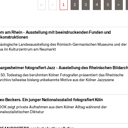
|<
<
1
2
3
4
5
>
m am Rhein - Ausstellung mit beeindruckenden Funden und
konstruktionen
äologische Landesausstellung des Römisch-Germanischen Museums und der
a im Kulturzentrum am Neumarkt
argesheimer fotografiert Jazz - Ausstellung des Rheinischen Bildarch
50. Todestag des berühmten Kölner Fotografen präsentiert das Rheinische
archivs teilweise bislang unbekannte Motive aus der Kölner Jazzszene
eo Beckers. Ein junger Nationalsozialist fotografiert Köln
OK zeigt private Aufnahmen aus dem Kölner Alltag während der
onalsozialistischen Diktatur