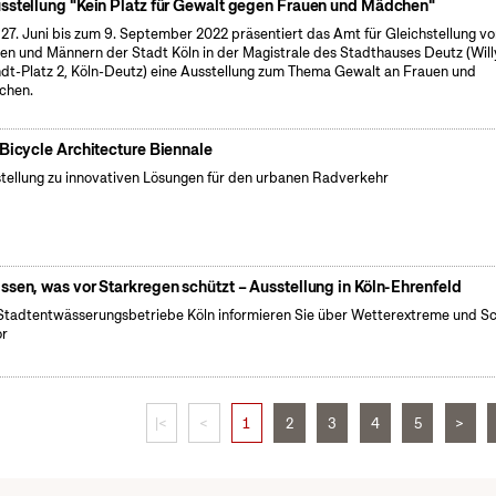
sstellung "Kein Platz für Gewalt gegen Frauen und Mädchen"
27. Juni bis zum 9. September 2022 präsentiert das Amt für Gleichstellung v
en und Männern der Stadt Köln in der Magistrale des Stadthauses Deutz (Will
dt-Platz 2, Köln-Deutz) eine Ausstellung zum Thema Gewalt an Frauen und
chen.
 Bicycle Architecture Biennale
tellung zu innovativen Lösungen für den urbanen Radverkehr
ssen, was vor Starkregen schützt – Ausstellung in Köln-Ehrenfeld
Stadtentwässerungsbetriebe Köln informieren Sie über Wetterextreme und S
or
|<
<
1
2
3
4
5
>