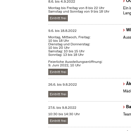
OC
8.6.
bis
4.9.2022
Montag bis Freitag von 8 bis 22 Uhr
Ein 
Samstag und Sonntag von 9 bis 18 Uhr
Lang
Eintritt frei
Wi
9.6.
bis
18.8.2022
Montag, Mittwoch, Freitag:
Auss
10 bis 18 Uhr
Dienstag und Donnerstag:
10 bis 20 Uhr
Samstag: 10 bis 15 Uhr
Sonntag: 13 bis 18 Uhr
Feierliche Ausstellungseröffnung:
9. Juni 2022, 10 Uhr
Eintritt frei
Äk
26.6.
bis
9.8.2022
Mädc
Eintritt frei
Ba
27.6.
bis
9.8.2022
10:30 bis 14:30 Uhr
Team
Eintritt frei