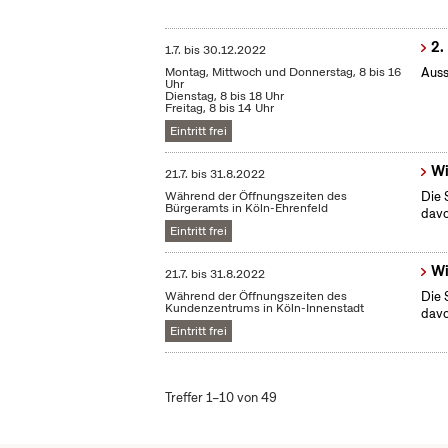
2.
1.7.
bis
30.12.2022
Montag, Mittwoch und Donnerstag, 8 bis 16
Auss
Uhr
Dienstag, 8 bis 18 Uhr
Freitag, 8 bis 14 Uhr
Eintritt frei
Wi
21.7.
bis
31.8.2022
Während der Öffnungszeiten des
Die 
Bürgeramts in Köln-Ehrenfeld
dav
Eintritt frei
Wi
21.7.
bis
31.8.2022
Während der Öffnungszeiten des
Die 
Kundenzentrums in Köln-Innenstadt
dav
Eintritt frei
Treffer 1–10 von 49