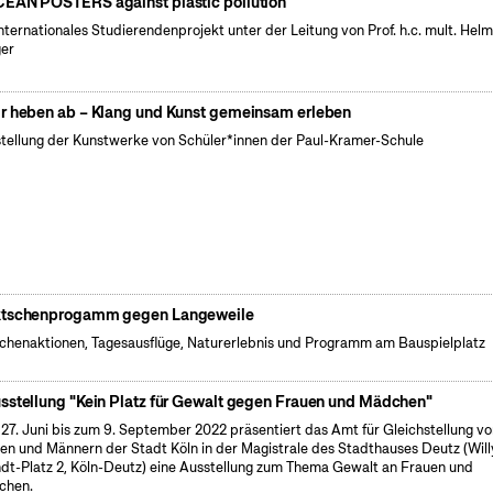
EAN POSTERS against plastic pollution
internationales Studierendenprojekt unter der Leitung von Prof. h.c. mult. Hel
er
r heben ab – Klang und Kunst gemeinsam erleben
tellung der Kunstwerke von Schüler*innen der Paul-Kramer-Schule
tschenprogamm gegen Langeweile
henaktionen, Tagesausflüge, Naturerlebnis und Programm am Bauspielplatz
sstellung "Kein Platz für Gewalt gegen Frauen und Mädchen"
27. Juni bis zum 9. September 2022 präsentiert das Amt für Gleichstellung v
en und Männern der Stadt Köln in der Magistrale des Stadthauses Deutz (Will
dt-Platz 2, Köln-Deutz) eine Ausstellung zum Thema Gewalt an Frauen und
chen.