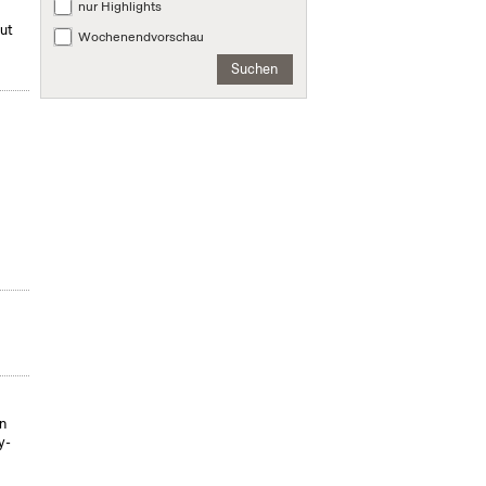
nur Highlights
mut
Wochenendvorschau
Suchen
on
y-