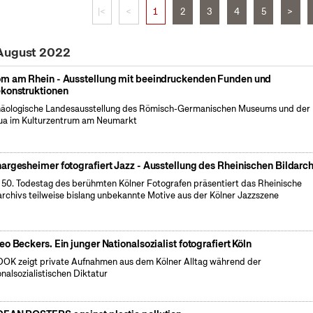
|<
<
1
2
3
4
5
>
 August 2022
m am Rhein - Ausstellung mit beeindruckenden Funden und
konstruktionen
äologische Landesausstellung des Römisch-Germanischen Museums und der
a im Kulturzentrum am Neumarkt
argesheimer fotografiert Jazz - Ausstellung des Rheinischen Bildarch
50. Todestag des berühmten Kölner Fotografen präsentiert das Rheinische
archivs teilweise bislang unbekannte Motive aus der Kölner Jazzszene
eo Beckers. Ein junger Nationalsozialist fotografiert Köln
OK zeigt private Aufnahmen aus dem Kölner Alltag während der
onalsozialistischen Diktatur