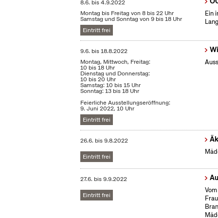
OC
8.6.
bis
4.9.2022
Montag bis Freitag von 8 bis 22 Uhr
Ein 
Samstag und Sonntag von 9 bis 18 Uhr
Lang
Eintritt frei
Wi
9.6.
bis
18.8.2022
Montag, Mittwoch, Freitag:
Auss
10 bis 18 Uhr
Dienstag und Donnerstag:
10 bis 20 Uhr
Samstag: 10 bis 15 Uhr
Sonntag: 13 bis 18 Uhr
Feierliche Ausstellungseröffnung:
9. Juni 2022, 10 Uhr
Eintritt frei
Äk
26.6.
bis
9.8.2022
Mädc
Eintritt frei
Au
27.6.
bis
9.9.2022
Vom 
Eintritt frei
Frau
Bran
Mäd