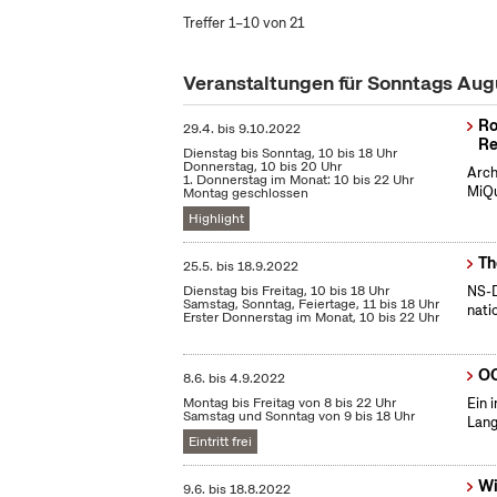
Treffer 1–10 von 21
Veranstaltungen für Sonntags Au
Ro
29.4.
bis
9.10.2022
Re
Dienstag bis Sonntag, 10 bis 18 Uhr
Donnerstag, 10 bis 20 Uhr
Arch
1. Donnerstag im Monat: 10 bis 22 Uhr
MiQu
Montag geschlossen
Highlight
Th
25.5.
bis
18.9.2022
Dienstag bis Freitag, 10 bis 18 Uhr
NS-D
Samstag, Sonntag, Feiertage, 11 bis 18 Uhr
nati
Erster Donnerstag im Monat, 10 bis 22 Uhr
OC
8.6.
bis
4.9.2022
Montag bis Freitag von 8 bis 22 Uhr
Ein 
Samstag und Sonntag von 9 bis 18 Uhr
Lang
Eintritt frei
Wi
9.6.
bis
18.8.2022