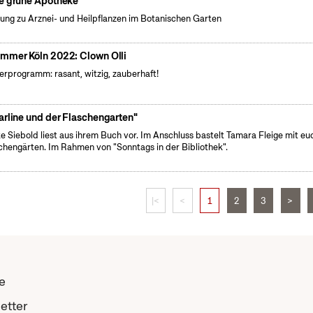
e grüne Apotheke
ung zu Arznei- und Heilpflanzen im Botanischen Garten
mmer Köln 2022: Clown Olli
erprogramm: rasant, witzig, zauberhaft!
arline und der Flaschengarten"
e Siebold liest aus ihrem Buch vor. Im Anschluss bastelt Tamara Fleige mit eu
chengärten. Im Rahmen von "Sonntags in der Bibliothek".
|<
<
1
2
3
>
e
etter