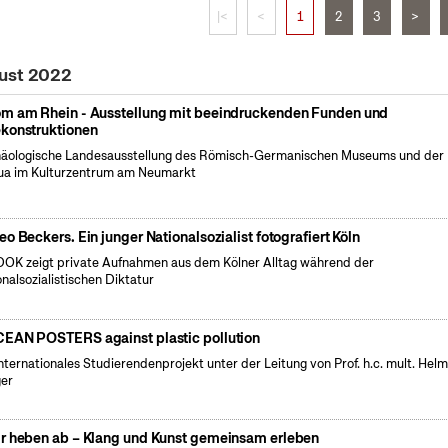
|<
<
1
2
3
>
gust 2022
m am Rhein - Ausstellung mit beeindruckenden Funden und
konstruktionen
äologische Landesausstellung des Römisch-Germanischen Museums und der
a im Kulturzentrum am Neumarkt
eo Beckers. Ein junger Nationalsozialist fotografiert Köln
OK zeigt private Aufnahmen aus dem Kölner Alltag während der
onalsozialistischen Diktatur
EAN POSTERS against plastic pollution
internationales Studierendenprojekt unter der Leitung von Prof. h.c. mult. Hel
er
r heben ab – Klang und Kunst gemeinsam erleben