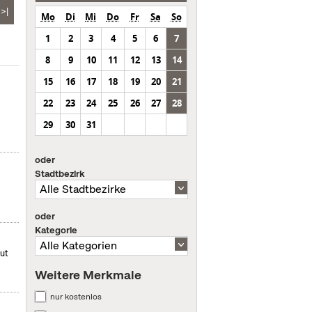
>|
Mo
Di
Mi
Do
Fr
Sa
So
1
2
3
4
5
6
7
8
9
10
11
12
13
14
15
16
17
18
19
20
21
22
23
24
25
26
27
28
29
30
31
oder
Stadtbezirk
oder
Kategorie
mut
Weitere Merkmale
nur kostenlos