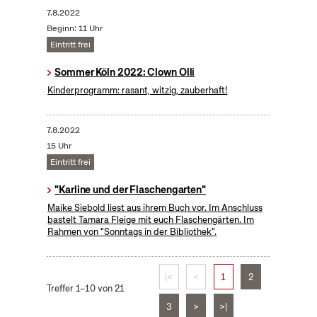
7.8.2022
Beginn: 11 Uhr
Eintritt frei
Sommer Köln 2022: Clown Olli
Kinderprogramm: rasant, witzig, zauberhaft!
7.8.2022
15 Uhr
Eintritt frei
"Karline und der Flaschengarten"
Maike Siebold liest aus ihrem Buch vor. Im Anschluss
bastelt Tamara Fleige mit euch Flaschengärten. Im
Rahmen von "Sonntags in der Bibliothek".
|<
<
1
2
Treffer 1–10 von 21
3
>
>|