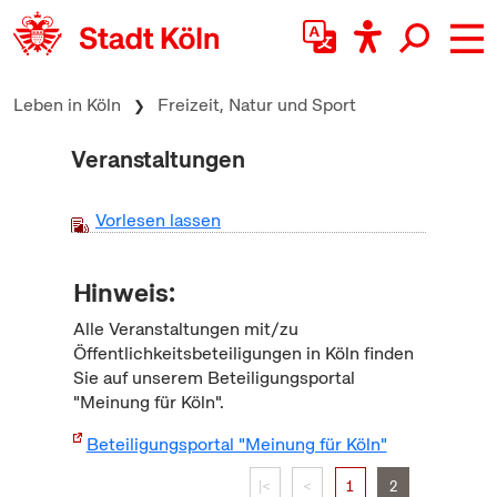
zum Inhalt springen
Leben in Köln
Freizeit, Natur und Sport
Veranstaltungen
Vorlesen lassen
Hinweis:
Alle Veranstaltungen mit/zu
Öffentlichkeitsbeteiligungen in Köln finden
Sie auf unserem Beteiligungsportal
"Meinung für Köln".
Beteiligungsportal "Meinung für Köln"
|<
<
1
2