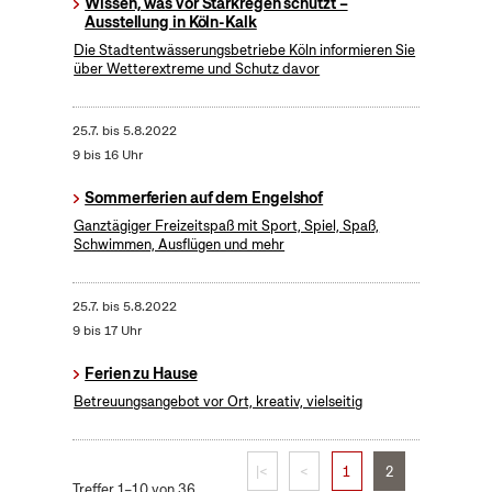
Wissen, was vor Starkregen schützt –
Ausstellung in Köln-Kalk
Die Stadtentwässerungsbetriebe Köln informieren Sie
über Wetterextreme und Schutz davor
25.7.
bis
5.8.2022
9 bis 16 Uhr
Sommerferien auf dem Engelshof
Ganztägiger Freizeitspaß mit Sport, Spiel, Spaß,
Schwimmen, Ausflügen und mehr
25.7.
bis
5.8.2022
9 bis 17 Uhr
Ferien zu Hause
Betreuungsangebot vor Ort, kreativ, vielseitig
|<
<
1
2
Treffer 1–10 von 36