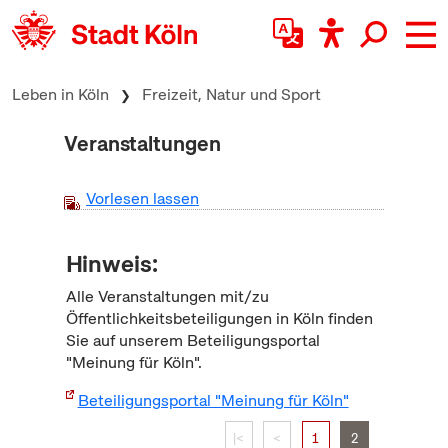
zum Inhalt springen
Leben in Köln
Freizeit, Natur und Sport
Veranstaltungen
Vorlesen lassen
Hinweis:
Alle Veranstaltungen mit/zu
Öffentlichkeitsbeteiligungen in Köln finden
Sie auf unserem Beteiligungsportal
"Meinung für Köln".
Beteiligungsportal "Meinung für Köln"
|<
<
1
2