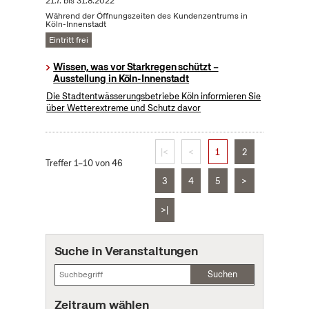
21.7.
bis
31.8.2022
Während der Öffnungszeiten des Kundenzentrums in
Köln-Innenstadt
Eintritt frei
Wissen, was vor Starkregen schützt –
Ausstellung in Köln-Innenstadt
Die Stadtentwässerungsbetriebe Köln informieren Sie
über Wetterextreme und Schutz davor
|<
<
1
2
Treffer 1–10 von 46
3
4
5
>
>|
Suche in Veranstaltungen
Suchen
Zeitraum wählen