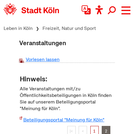
zum Inhalt springen
Leben in Köln
Freizeit, Natur und Sport
Veranstaltungen
Vorlesen lassen
Hinweis:
Alle Veranstaltungen mit/zu
Öffentlichkeitsbeteiligungen in Köln finden
Sie auf unserem Beteiligungsportal
"Meinung für Köln".
Beteiligungsportal "Meinung für Köln"
|<
<
1
2