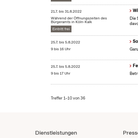
Wi
21.7.
bis
31.8.2022
Während der Öffnungszeiten des
Die 
Bürgeramts in Köln-Kalk
dav
Eintritt frei
So
25.7.
bis
5.8.2022
9 bis 16 Uhr
Ganz
Fe
25.7.
bis
5.8.2022
9 bis 17 Uhr
Betr
Treffer 1–10 von 36
Dienstleistungen
Press