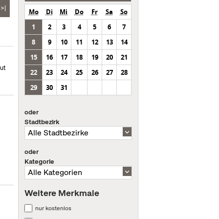
>|
Mo
Di
Mi
Do
Fr
Sa
So
1
2
3
4
5
6
7
8
9
10
11
12
13
14
15
16
17
18
19
20
21
mut
22
23
24
25
26
27
28
29
30
31
oder
Stadtbezirk
oder
Kategorie
Weitere Merkmale
nur kostenlos