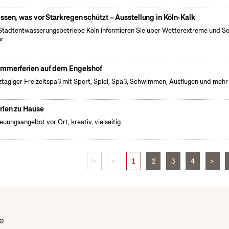
ssen, was vor Starkregen schützt – Ausstellung in Köln-Kalk
Stadtentwässerungsbetriebe Köln informieren Sie über Wetterextreme und S
or
mmerferien auf dem Engelshof
tägiger Freizeitspaß mit Sport, Spiel, Spaß, Schwimmen, Ausflügen und mehr
rien zu Hause
euungsangebot vor Ort, kreativ, vielseitig
|<
<
1
2
3
4
>
e