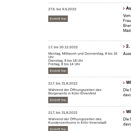
Au
27.6.
bis
9.9.2022
Vom 
Eintritt frei
Frau
Bran
Mäd
2.
1.7.
bis
30.12.2022
Montag, Mittwoch und Donnerstag, 8 bis 16
Auss
Uhr
Dienstag, 8 bis 18 Uhr
Freitag, 8 bis 14 Uhr
Eintritt frei
Wi
21.7.
bis
31.8.2022
Während der Öffnungszeiten des
Die 
Bürgeramts in Köln-Ehrenfeld
dav
Eintritt frei
Wi
21.7.
bis
31.8.2022
Während der Öffnungszeiten des
Die 
Kundenzentrums in Köln-Innenstadt
dav
Eintritt frei