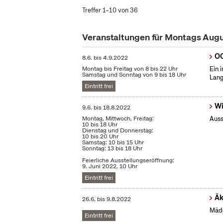
Treffer 1–10 von 36
Veranstaltungen für Montags Aug
OC
8.6.
bis
4.9.2022
Montag bis Freitag von 8 bis 22 Uhr
Ein 
Samstag und Sonntag von 9 bis 18 Uhr
Lang
Eintritt frei
Wi
9.6.
bis
18.8.2022
Montag, Mittwoch, Freitag:
Auss
10 bis 18 Uhr
Dienstag und Donnerstag:
10 bis 20 Uhr
Samstag: 10 bis 15 Uhr
Sonntag: 13 bis 18 Uhr
Feierliche Ausstellungseröffnung:
9. Juni 2022, 10 Uhr
Eintritt frei
Äk
26.6.
bis
9.8.2022
Mädc
Eintritt frei