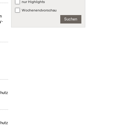
nur Highlights
Wochenendvorschau
on
Suchen
y-
chutz
chutz