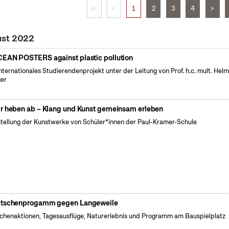
|<
<
1
2
3
4
>
ust 2022
EAN POSTERS against plastic pollution
internationales Studierendenprojekt unter der Leitung von Prof. h.c. mult. Hel
er
r heben ab – Klang und Kunst gemeinsam erleben
tellung der Kunstwerke von Schüler*innen der Paul-Kramer-Schule
tschenprogamm gegen Langeweile
henaktionen, Tagesausflüge, Naturerlebnis und Programm am Bauspielplatz