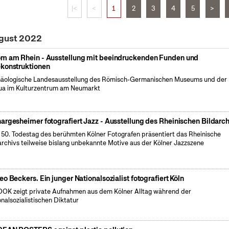
|<
<
1
2
3
4
5
>
ugust 2022
m am Rhein - Ausstellung mit beeindruckenden Funden und
konstruktionen
äologische Landesausstellung des Römisch-Germanischen Museums und der
a im Kulturzentrum am Neumarkt
argesheimer fotografiert Jazz - Ausstellung des Rheinischen Bildarch
50. Todestag des berühmten Kölner Fotografen präsentiert das Rheinische
archivs teilweise bislang unbekannte Motive aus der Kölner Jazzszene
eo Beckers. Ein junger Nationalsozialist fotografiert Köln
OK zeigt private Aufnahmen aus dem Kölner Alltag während der
onalsozialistischen Diktatur