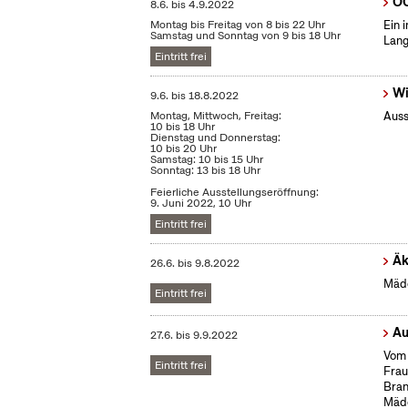
OC
8.6.
bis
4.9.2022
Montag bis Freitag von 8 bis 22 Uhr
Ein 
Samstag und Sonntag von 9 bis 18 Uhr
Lang
Eintritt frei
Wi
9.6.
bis
18.8.2022
Montag, Mittwoch, Freitag:
Auss
10 bis 18 Uhr
Dienstag und Donnerstag:
10 bis 20 Uhr
Samstag: 10 bis 15 Uhr
Sonntag: 13 bis 18 Uhr
Feierliche Ausstellungseröffnung:
9. Juni 2022, 10 Uhr
Eintritt frei
Äk
26.6.
bis
9.8.2022
Mädc
Eintritt frei
Au
27.6.
bis
9.9.2022
Vom 
Eintritt frei
Frau
Bran
Mäd