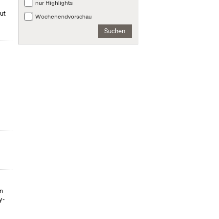
nur Highlights
mut
Wochenendvorschau
Suchen
on
y-