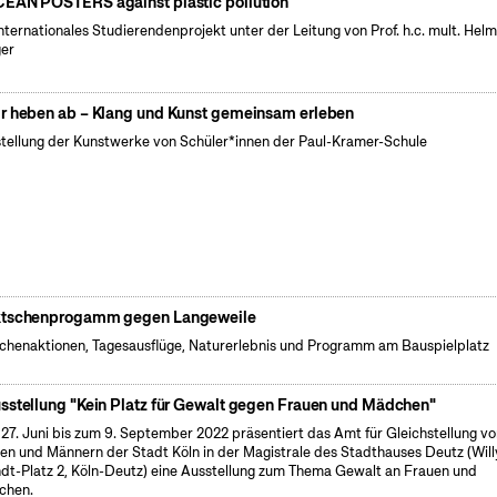
EAN POSTERS against plastic pollution
internationales Studierendenprojekt unter der Leitung von Prof. h.c. mult. Hel
er
r heben ab – Klang und Kunst gemeinsam erleben
tellung der Kunstwerke von Schüler*innen der Paul-Kramer-Schule
tschenprogamm gegen Langeweile
henaktionen, Tagesausflüge, Naturerlebnis und Programm am Bauspielplatz
sstellung "Kein Platz für Gewalt gegen Frauen und Mädchen"
27. Juni bis zum 9. September 2022 präsentiert das Amt für Gleichstellung v
en und Männern der Stadt Köln in der Magistrale des Stadthauses Deutz (Will
dt-Platz 2, Köln-Deutz) eine Ausstellung zum Thema Gewalt an Frauen und
chen.