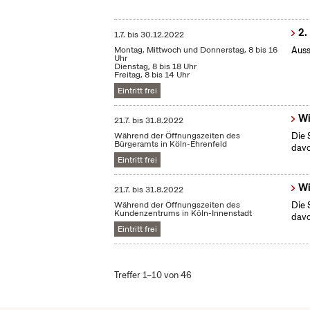
2.
1.7.
bis
30.12.2022
Montag, Mittwoch und Donnerstag, 8 bis 16
Auss
Uhr
Dienstag, 8 bis 18 Uhr
Freitag, 8 bis 14 Uhr
Eintritt frei
Wi
21.7.
bis
31.8.2022
Während der Öffnungszeiten des
Die 
Bürgeramts in Köln-Ehrenfeld
dav
Eintritt frei
Wi
21.7.
bis
31.8.2022
Während der Öffnungszeiten des
Die 
Kundenzentrums in Köln-Innenstadt
dav
Eintritt frei
Treffer 1–10 von 46