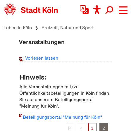
zum Inhalt springen
Leben in Köln
Freizeit, Natur und Sport
Veranstaltungen
Vorlesen lassen
Hinweis:
Alle Veranstaltungen mit/zu
Öffentlichkeitsbeteiligungen in Köln finden
Sie auf unserem Beteiligungsportal
"Meinung für Köln".
Beteiligungsportal "Meinung für Köln"
|<
<
1
2