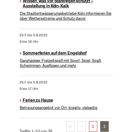
Wissen, was vor Starkregen schützt –
Ausstellung in Köln-Kalk
Die Stadtentwässerungsbetriebe Köln informieren Sie
über Wetterextreme und Schutz davor
25.7.
bis
5.8.2022
9 bis 16 Uhr
Sommerferien auf dem Engelshof
Ganztägiger Freizeitspaß mit Sport, Spiel, Spaß,
Schwimmen, Ausflügen und mehr
25.7.
bis
5.8.2022
9 bis 17 Uhr
Ferien zu Hause
Betreuungsangebot vor Ort, kreativ, vielseitig
|<
<
1
2
Treffer 1–10 von 36