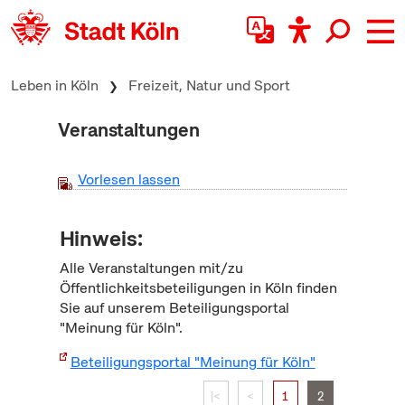
zum Inhalt springen
Leben in Köln
Freizeit, Natur und Sport
Veranstaltungen
Vorlesen lassen
Hinweis:
Alle Veranstaltungen mit/zu
Öffentlichkeitsbeteiligungen in Köln finden
Sie auf unserem Beteiligungsportal
"Meinung für Köln".
Beteiligungsportal "Meinung für Köln"
|<
<
1
2