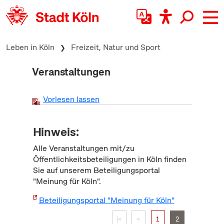
zum Inhalt springen
Leben in Köln
Freizeit, Natur und Sport
Veranstaltungen
Vorlesen lassen
Hinweis:
Alle Veranstaltungen mit/zu
Öffentlichkeitsbeteiligungen in Köln finden
Sie auf unserem Beteiligungsportal
"Meinung für Köln".
Beteiligungsportal "Meinung für Köln"
|<
<
1
2