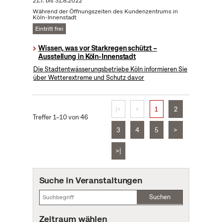
21.7.
bis
31.8.2022
Während der Öffnungszeiten des Kundenzentrums in
Köln-Innenstadt
Eintritt frei
Wissen, was vor Starkregen schützt –
Ausstellung in Köln-Innenstadt
Die Stadtentwässerungsbetriebe Köln informieren Sie
über Wetterextreme und Schutz davor
|<
<
1
2
Treffer 1–10 von 46
3
4
5
>
>|
Suche in Veranstaltungen
Suchen
Zeitraum wählen