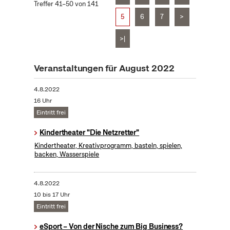
Treffer 41–50 von 141
5
6
7
>
>|
Veranstaltungen für August 2022
4.8.2022
16 Uhr
Eintritt frei
Kindertheater "Die Netzretter"
Kindertheater, Kreativprogramm, basteln, spielen,
backen, Wasserspiele
4.8.2022
10 bis 17 Uhr
Eintritt frei
eSport – Von der Nische zum Big Business?