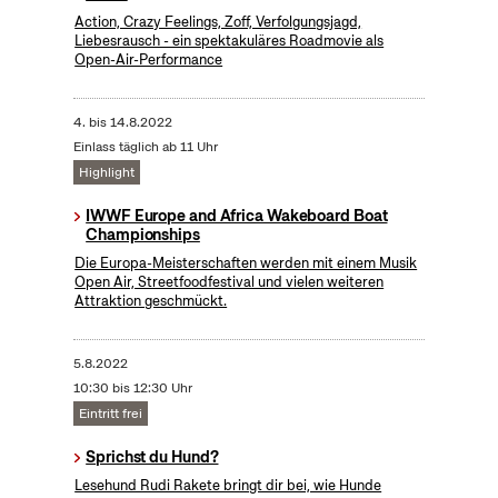
Action, Crazy Feelings, Zoff, Verfolgungsjagd,
Liebesrausch - ein spektakuläres Roadmovie als
Open-Air-Performance
4.
bis
14.8.2022
Einlass täglich ab 11 Uhr
Highlight
IWWF Europe and Africa Wakeboard Boat
Championships
Die Europa-Meisterschaften werden mit einem Musik
Open Air, Streetfoodfestival und vielen weiteren
Attraktion geschmückt.
5.8.2022
10:30 bis 12:30 Uhr
Eintritt frei
Sprichst du Hund?
Lesehund Rudi Rakete bringt dir bei, wie Hunde