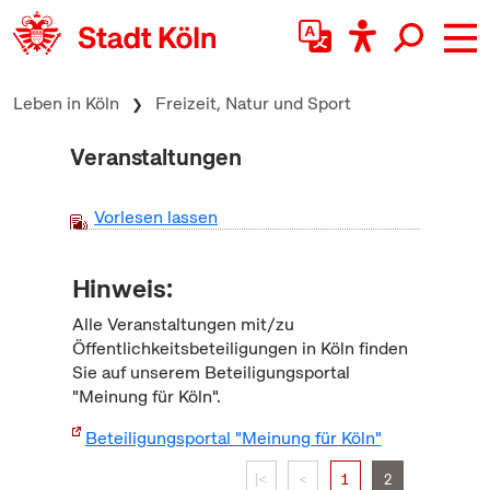
zum Inhalt springen
Leben in Köln
Freizeit, Natur und Sport
Veranstaltungen
Vorlesen lassen
Hinweis:
Alle Veranstaltungen mit/zu
Öffentlichkeitsbeteiligungen in Köln finden
Sie auf unserem Beteiligungsportal
"Meinung für Köln".
Beteiligungsportal "Meinung für Köln"
|<
<
1
2