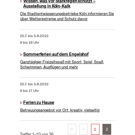
Wissen, was vor Starkregen schützt –
Ausstellung in Köln-Kalk
Die Stadtentwässerungsbetriebe Köln informieren Sie
über Wetterextreme und Schutz davor
25.7.
bis
5.8.2022
9 bis 16 Uhr
Sommerferien auf dem Engelshof
Ganztägiger Freizeitspaß mit Sport, Spiel, Spaß,
Schwimmen, Ausflügen und mehr
25.7.
bis
5.8.2022
9 bis 17 Uhr
Ferien zu Hause
Betreuungsangebot vor Ort, kreativ, vielseitig
|<
<
1
2
Treffer 1–10 von 36