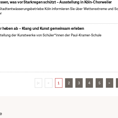
ssen, was vor Starkregen schützt – Ausstellung in Köln-Chorweiler
Stadtentwässerungsbetriebe Köln informieren Sie über Wetterextreme und S
or
r heben ab – Klang und Kunst gemeinsam erleben
tellung der Kunstwerke von Schüler*innen der Paul-Kramer-Schule
|<
<
1
2
3
4
5
>
e