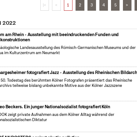
|<
<
1
2
3
4
5
>
li 2022
m am Rhein - Ausstellung mit beeindruckenden Funden und
konstruktionen
äologische Landesausstellung des Römisch-Germanischen Museums und der
a im Kulturzentrum am Neumarkt
argesheimer fotografiert Jazz - Ausstellung des Rheinischen Bildarch
50. Todestag des berühmten Kölner Fotografen präsentiert das Rheinische
archivs teilweise bislang unbekannte Motive aus der Kölner Jazzszene
eo Beckers. Ein junger Nationalsozialist fotografiert Köln
OK zeigt private Aufnahmen aus dem Kölner Alltag während der
onalsozialistischen Diktatur