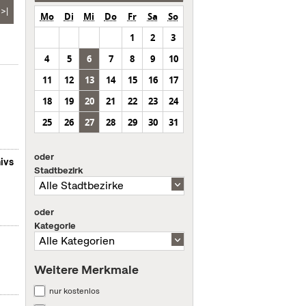
>|
Mo
Di
Mi
Do
Fr
Sa
So
1
2
3
4
5
6
7
8
9
10
11
12
13
14
15
16
17
18
19
20
21
22
23
24
25
26
27
28
29
30
31
oder
ivs
Stadtbezirk
oder
Kategorie
Weitere Merkmale
nur kostenlos