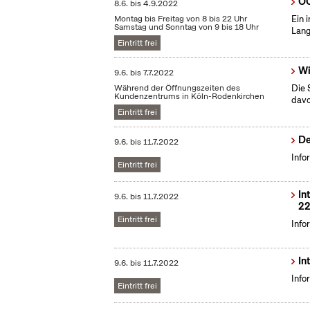
OC
8.6.
bis
4.9.2022
Montag bis Freitag von 8 bis 22 Uhr
Ein 
Samstag und Sonntag von 9 bis 18 Uhr
Lang
Eintritt frei
Wi
9.6.
bis
7.7.2022
Während der Öffnungszeiten des
Die 
Kundenzentrums in Köln-Rodenkirchen
dav
Eintritt frei
De
9.6.
bis
11.7.2022
Info
Eintritt frei
In
9.6.
bis
11.7.2022
22
Eintritt frei
Info
In
9.6.
bis
11.7.2022
Info
Eintritt frei