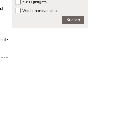
nur Highlights
mut
Wochenendvorschau
Suchen
chutz
,