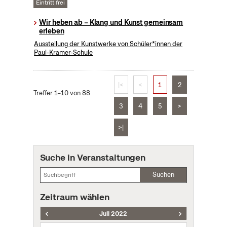
Eintritt frei
Wir heben ab – Klang und Kunst gemeinsam
erleben
Ausstellung der Kunstwerke von Schüler*innen der
Paul-Kramer-Schule
|<
<
1
2
Treffer 1–10 von 88
3
4
5
>
>|
Suche in Veranstaltungen
Suchen
Zeitraum wählen
Juli 2022