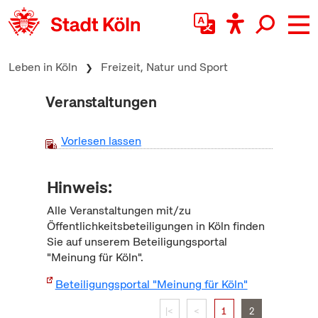
zum Inhalt springen
Leben in Köln
Freizeit, Natur und Sport
Veranstaltungen
Vorlesen lassen
Hinweis:
Alle Veranstaltungen mit/zu
Öffentlichkeitsbeteiligungen in Köln finden
Sie auf unserem Beteiligungsportal
"Meinung für Köln".
Beteiligungsportal "Meinung für Köln"
|<
<
1
2