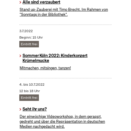
Alle sind verzaubert
Stand up-Zauberei mit Timo Brecht. Im Rahmen von
"Sonntags in der Bibliothek".
3.7.2022
Beginn: 15 Uhr
Eintritt frei
Sommer Köln 2022: Kinderkonzert
Krümelmucke
Mitmachen, mitsingen, tanzen!
4.
bis
10.7.2022
12 bis 18 Uhr
Eintritt frei
Seht ihr uns?
Der einwöchige Videoworkshop, in dem gerappt,
gedreht und über die Repräsentation in deutschen
Medien nachgedacht wird.