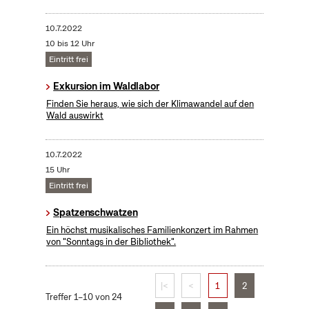
10.7.2022
10 bis 12 Uhr
Eintritt frei
Exkursion im Waldlabor
Finden Sie heraus, wie sich der Klimawandel auf den
Wald auswirkt
10.7.2022
15 Uhr
Eintritt frei
Spatzenschwatzen
Ein höchst musikalisches Familienkonzert im Rahmen
von "Sonntags in der Bibliothek".
|<
<
1
2
Treffer 1–10 von 24