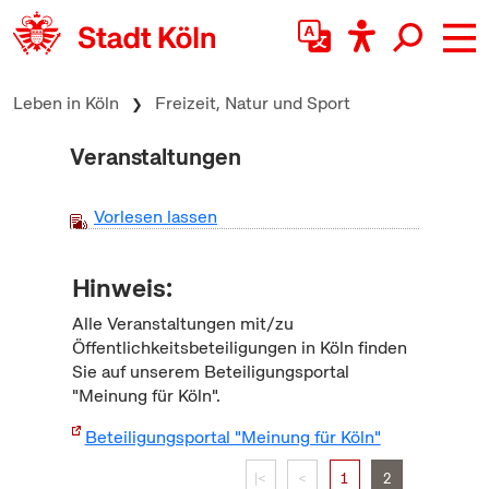
zum Inhalt springen
Leben in Köln
Freizeit, Natur und Sport
Veranstaltungen
Vorlesen lassen
Hinweis:
Alle Veranstaltungen mit/zu
Öffentlichkeitsbeteiligungen in Köln finden
Sie auf unserem Beteiligungsportal
"Meinung für Köln".
Beteiligungsportal "Meinung für Köln"
|<
<
1
2