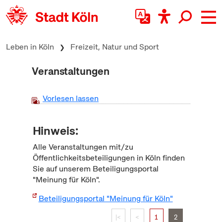
zum Inhalt springen
Leben in Köln
Freizeit, Natur und Sport
Veranstaltungen
Vorlesen lassen
Hinweis:
Alle Veranstaltungen mit/zu
Öffentlichkeitsbeteiligungen in Köln finden
Sie auf unserem Beteiligungsportal
"Meinung für Köln".
Beteiligungsportal "Meinung für Köln"
|<
<
1
2