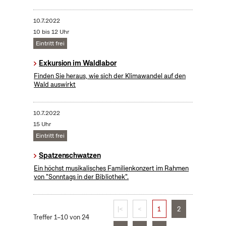
10.7.2022
10 bis 12 Uhr
Eintritt frei
Exkursion im Waldlabor
Finden Sie heraus, wie sich der Klimawandel auf den
Wald auswirkt
10.7.2022
15 Uhr
Eintritt frei
Spatzenschwatzen
Ein höchst musikalisches Familienkonzert im Rahmen
von "Sonntags in der Bibliothek".
|<
<
1
2
Treffer 1–10 von 24