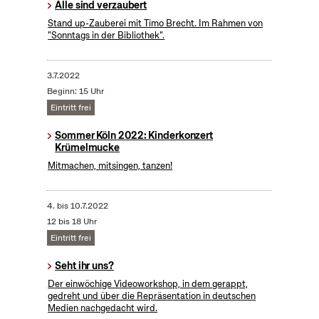
Alle sind verzaubert
Stand up-Zauberei mit Timo Brecht. Im Rahmen von
"Sonntags in der Bibliothek".
3.7.2022
Beginn: 15 Uhr
Eintritt frei
Sommer Köln 2022: Kinderkonzert
Krümelmucke
Mitmachen, mitsingen, tanzen!
4.
bis
10.7.2022
12 bis 18 Uhr
Eintritt frei
Seht ihr uns?
Der einwöchige Videoworkshop, in dem gerappt,
gedreht und über die Repräsentation in deutschen
Medien nachgedacht wird.