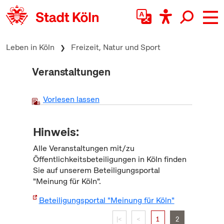
zum Inhalt springen
Leben in Köln
Freizeit, Natur und Sport
Veranstaltungen
Vorlesen lassen
Hinweis:
Alle Veranstaltungen mit/zu
Öffentlichkeitsbeteiligungen in Köln finden
Sie auf unserem Beteiligungsportal
"Meinung für Köln".
Beteiligungsportal "Meinung für Köln"
|<
<
1
2