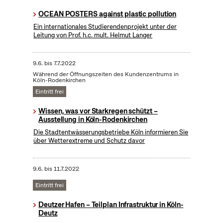
OCEAN POSTERS against plastic pollution
Ein internationales Studierendenprojekt unter der
Leitung von Prof. h.c. mult. Helmut Langer
9.6.
bis
7.7.2022
Während der Öffnungszeiten des Kundenzentrums in
Köln-Rodenkirchen
Eintritt frei
Wissen, was vor Starkregen schützt –
Ausstellung in Köln-Rodenkirchen
Die Stadtentwässerungsbetriebe Köln informieren Sie
über Wetterextreme und Schutz davor
9.6.
bis
11.7.2022
Eintritt frei
Deutzer Hafen – Teilplan Infrastruktur in Köln-
Deutz