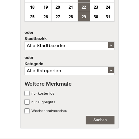
18
19
20
21
22
23
24
25
26
27
28
29
30
31
oder
Stadtbezirk
oder
Kategorie
Weitere Merkmale
nur kostenlos
nur Highlights
Wochenendvorschau
Suchen