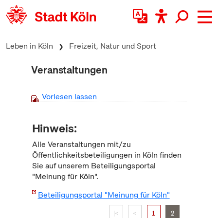
zum Inhalt springen
Leben in Köln
Freizeit, Natur und Sport
Veranstaltungen
Vorlesen lassen
Hinweis:
Alle Veranstaltungen mit/zu
Öffentlichkeitsbeteiligungen in Köln finden
Sie auf unserem Beteiligungsportal
"Meinung für Köln".
Beteiligungsportal "Meinung für Köln"
|<
<
1
2