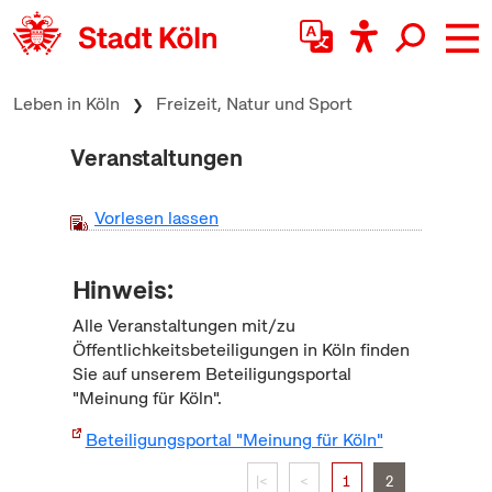
zum Inhalt springen
Leben in Köln
Freizeit, Natur und Sport
Veranstaltungen
Vorlesen lassen
Hinweis:
Alle Veranstaltungen mit/zu
Öffentlichkeitsbeteiligungen in Köln finden
Sie auf unserem Beteiligungsportal
"Meinung für Köln".
Beteiligungsportal "Meinung für Köln"
|<
<
1
2