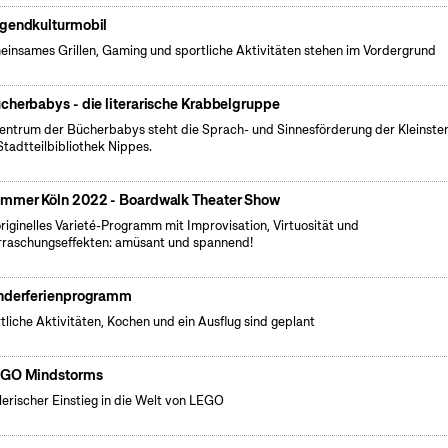
gendkulturmobil
insames Grillen, Gaming und sportliche Aktivitäten stehen im Vordergrund
cherbabys - die literarische Krabbelgruppe
entrum der Bücherbabys steht die Sprach- und Sinnesförderung der Kleinsten 
Stadtteilbibliothek Nippes.
mmer Köln 2022 - Boardwalk Theater Show
originelles Varieté-Programm mit Improvisation, Virtuosität und
raschungseffekten: amüsant und spannend!
nderferienprogramm
tliche Aktivitäten, Kochen und ein Ausflug sind geplant
GO Mindstorms
lerischer Einstieg in die Welt von LEGO