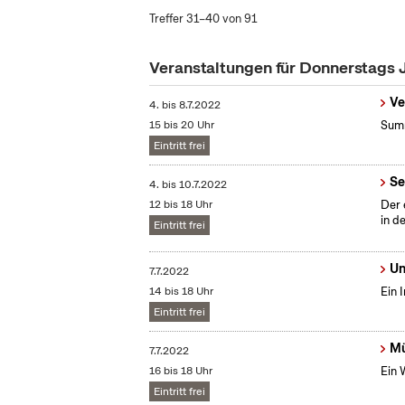
Treffer 31–40 von 91
Veranstaltungen für Donnerstags 
Ve
4.
bis
8.7.2022
15 bis 20 Uhr
Summ
Eintritt frei
Se
4.
bis
10.7.2022
12 bis 18 Uhr
Der 
in d
Eintritt frei
Un
7.7.2022
14 bis 18 Uhr
Ein 
Eintritt frei
Mü
7.7.2022
16 bis 18 Uhr
Ein 
Eintritt frei