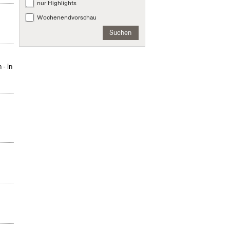
nur Highlights
Wochenendvorschau
Suchen
- in