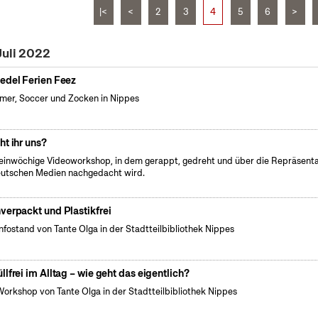
|<
<
2
3
4
5
6
>
Juli 2022
edel Ferien Feez
er, Soccer und Zocken in Nippes
ht ihr uns?
einwöchige Videoworkshop, in dem gerappt, gedreht und über die Repräsenta
eutschen Medien nachgedacht wird.
verpackt und Plastikfrei
Infostand von Tante Olga in der Stadtteilbibliothek Nippes
llfrei im Alltag – wie geht das eigentlich?
Workshop von Tante Olga in der Stadtteilbibliothek Nippes