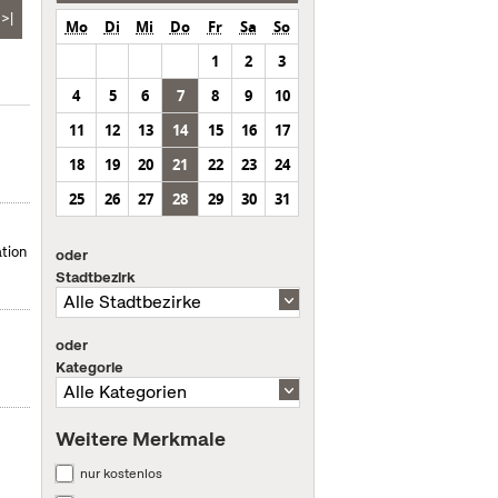
>|
Mo
Di
Mi
Do
Fr
Sa
So
1
2
3
4
5
6
7
8
9
10
11
12
13
14
15
16
17
18
19
20
21
22
23
24
25
26
27
28
29
30
31
tion
oder
Stadtbezirk
oder
Kategorie
Weitere Merkmale
nur kostenlos