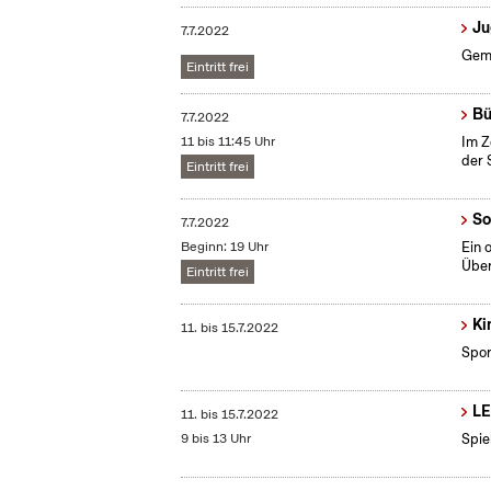
Ju
7.7.2022
Geme
Eintritt frei
Bü
7.7.2022
11 bis 11:45 Uhr
Im Z
der 
Eintritt frei
So
7.7.2022
Beginn: 19 Uhr
Ein 
Über
Eintritt frei
Ki
11.
bis
15.7.2022
Spor
LE
11.
bis
15.7.2022
9 bis 13 Uhr
Spie