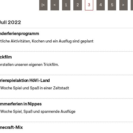
|<
<
1
2
3
4
5
>
Juli 2022
nderferienprogramm
tliche Aktivitäten, Kochen und ein Ausflug sind geplant
ickfilm
erstellen unseren eigenen Trickfilm.
rienspielaktion HöVi-Land
 Woche Spiel und Spaß in einer Zeltstadt
mmerferien in Nippes
 Woche Spiel, Spaß und spannende Ausflüge
necraft-Mix