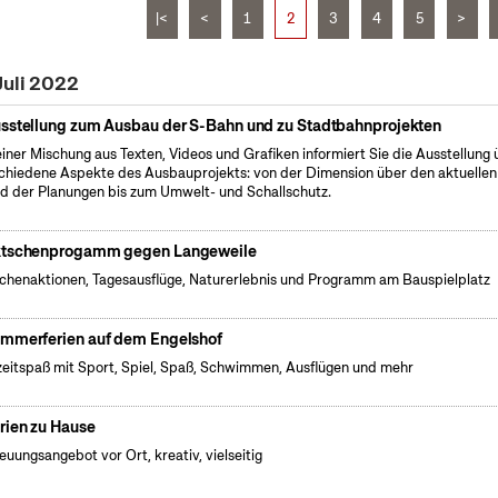
|<
<
1
2
3
4
5
>
Juli 2022
sstellung zum Ausbau der S-Bahn und zu Stadtbahnprojekten
einer Mischung aus Texten, Videos und Grafiken informiert Sie die Ausstellung 
chiedene Aspekte des Ausbauprojekts: von der Dimension über den aktuellen
d der Planungen bis zum Umwelt- und Schallschutz.
tschenprogamm gegen Langeweile
henaktionen, Tagesausflüge, Naturerlebnis und Programm am Bauspielplatz
mmerferien auf dem Engelshof
zeitspaß mit Sport, Spiel, Spaß, Schwimmen, Ausflügen und mehr
rien zu Hause
euungsangebot vor Ort, kreativ, vielseitig