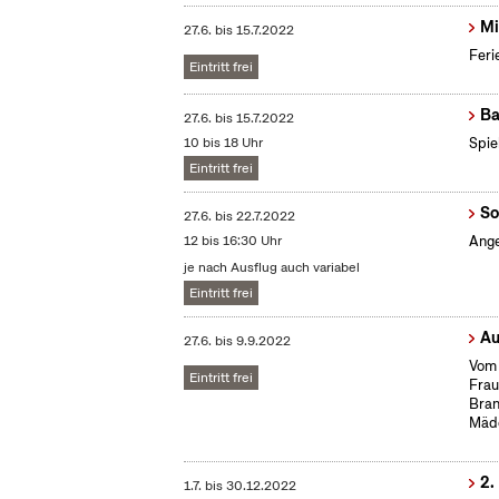
Mi
27.6.
bis
15.7.2022
Feri
Eintritt frei
Ba
27.6.
bis
15.7.2022
10 bis 18 Uhr
Spie
Eintritt frei
So
27.6.
bis
22.7.2022
12 bis 16:30 Uhr
Ange
je nach Ausflug auch variabel
Eintritt frei
Au
27.6.
bis
9.9.2022
Vom 
Eintritt frei
Frau
Bran
Mäd
2.
1.7.
bis
30.12.2022