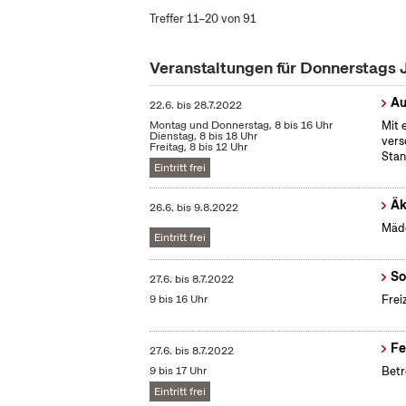
Treffer 11–20 von 91
Veranstaltungen für Donnerstags 
Au
22.6.
bis
28.7.2022
Montag und Donnerstag, 8 bis 16 Uhr
Mit 
Dienstag, 8 bis 18 Uhr
vers
Freitag, 8 bis 12 Uhr
Stan
Eintritt frei
Äk
26.6.
bis
9.8.2022
Mädc
Eintritt frei
So
27.6.
bis
8.7.2022
9 bis 16 Uhr
Frei
Fe
27.6.
bis
8.7.2022
9 bis 17 Uhr
Betr
Eintritt frei