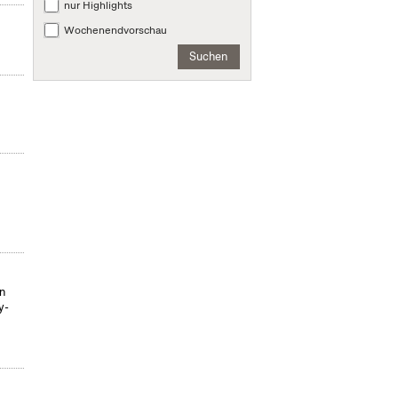
nur Highlights
Wochenendvorschau
Suchen
on
y-