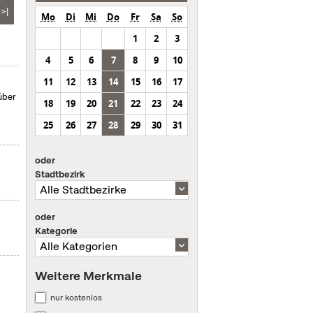
>|
Mo
Di
Mi
Do
Fr
Sa
So
1
2
3
4
5
6
7
8
9
10
11
12
13
14
15
16
17
über
18
19
20
21
22
23
24
25
26
27
28
29
30
31
oder
Stadtbezirk
oder
Kategorie
Weitere Merkmale
nur kostenlos