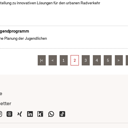
tellung zu innovativen Lösungen für den urbanen Radverkehr
gendprogramm
ne Planung der Jugendlichen
|<
<
1
2
3
4
5
>
e
etter