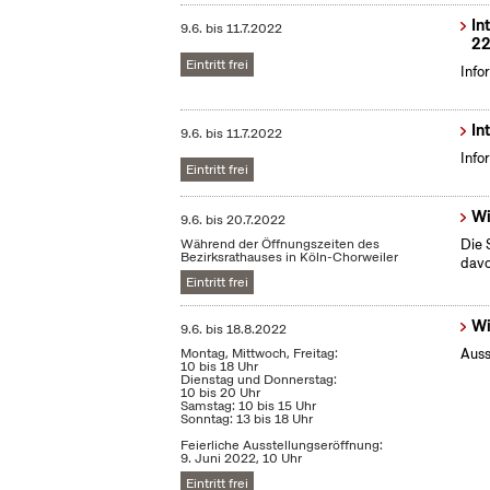
In
9.6.
bis
11.7.2022
22
Eintritt frei
Info
In
9.6.
bis
11.7.2022
Info
Eintritt frei
Wi
9.6.
bis
20.7.2022
Während der Öffnungszeiten des
Die 
Bezirksrathauses in Köln-Chorweiler
dav
Eintritt frei
Wi
9.6.
bis
18.8.2022
Montag, Mittwoch, Freitag:
Auss
10 bis 18 Uhr
Dienstag und Donnerstag:
10 bis 20 Uhr
Samstag: 10 bis 15 Uhr
Sonntag: 13 bis 18 Uhr
Feierliche Ausstellungseröffnung:
9. Juni 2022, 10 Uhr
Eintritt frei