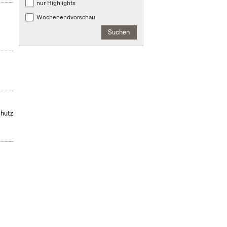
nur Highlights
,
Wochenendvorschau
Suchen
chutz