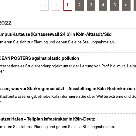
|<
<
1
2
3
4
5
>
 2022
mpus Kartause (Kartäuserwall 24 b) in Köln-Altstadt/Süd
rmieren Sie sich zur Planung und geben Sie eine Stellungnahme ab.
EAN POSTERS against plastic pollution
internationales Studierendenprojekt unter der Leitung von Prof. h.c. mult. Hel
er
ssen, was vor Starkregen schützt – Ausstellung in Köln-Rodenkirchen
Stadtentwässerungsbetriebe Köln informieren Sie über Wetterextreme und S
or
utzer Hafen – Teilplan Infrastruktur in Köln-Deutz
rmieren Sie sich zur Planung und geben Sie eine Stellungnahme ab.