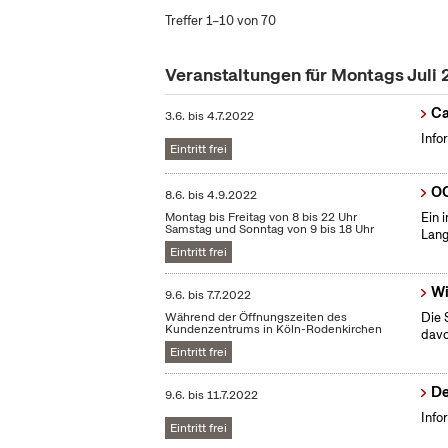
Treffer 1–10 von 70
Veranstaltungen für Montags Juli
Ca
3.6.
bis
4.7.2022
Info
Eintritt frei
OC
8.6.
bis
4.9.2022
Montag bis Freitag von 8 bis 22 Uhr
Ein 
Samstag und Sonntag von 9 bis 18 Uhr
Lang
Eintritt frei
Wi
9.6.
bis
7.7.2022
Während der Öffnungszeiten des
Die 
Kundenzentrums in Köln-Rodenkirchen
dav
Eintritt frei
De
9.6.
bis
11.7.2022
Info
Eintritt frei