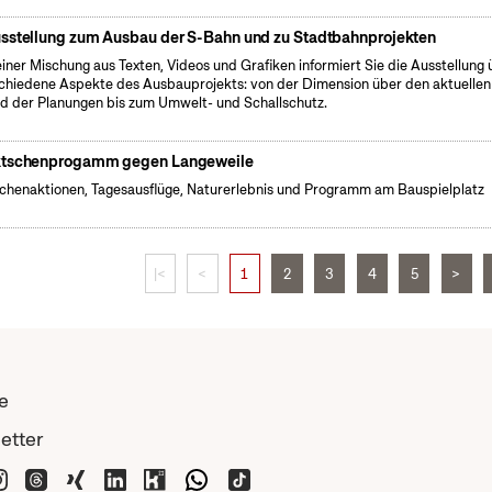
sstellung zum Ausbau der S-Bahn und zu Stadtbahnprojekten
einer Mischung aus Texten, Videos und Grafiken informiert Sie die Ausstellung 
chiedene Aspekte des Ausbauprojekts: von der Dimension über den aktuellen
d der Planungen bis zum Umwelt- und Schallschutz.
tschenprogamm gegen Langeweile
henaktionen, Tagesausflüge, Naturerlebnis und Programm am Bauspielplatz
|<
<
1
2
3
4
5
>
e
etter