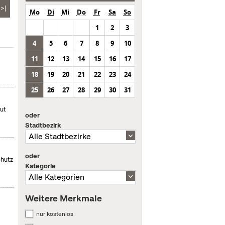
>|
Mo
Di
Mi
Do
Fr
Sa
So
1
2
3
4
5
6
7
8
9
10
11
12
13
14
15
16
17
18
19
20
21
22
23
24
25
26
27
28
29
30
31
mut
oder
Stadtbezirk
oder
chutz
Kategorie
Weitere Merkmale
nur kostenlos