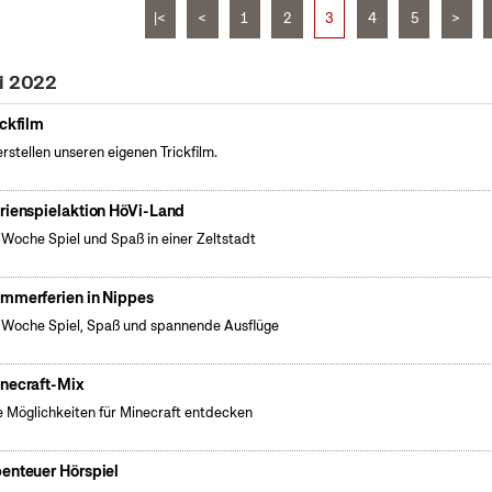
|<
<
1
2
3
4
5
>
li 2022
ickfilm
erstellen unseren eigenen Trickfilm.
rienspielaktion HöVi-Land
 Woche Spiel und Spaß in einer Zeltstadt
mmerferien in Nippes
 Woche Spiel, Spaß und spannende Ausflüge
necraft-Mix
 Möglichkeiten für Minecraft entdecken
enteuer Hörspiel