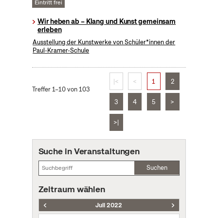
Eintritt frei
Wir heben ab – Klang und Kunst gemeinsam
erleben
Ausstellung der Kunstwerke von Schüler*innen der
Paul-Kramer-Schule
|<
<
1
2
Treffer 1–10 von 103
3
4
5
>
>|
Suche in Veranstaltungen
Suchen
Zeitraum wählen
Juli 2022