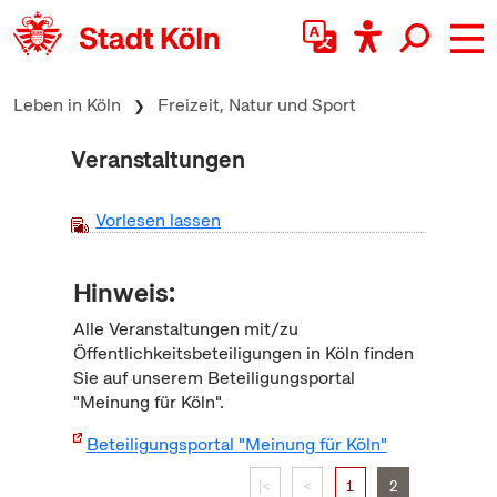
zum Inhalt springen
Leben in Köln
Freizeit, Natur und Sport
Veranstaltungen
Vorlesen lassen
Hinweis:
Alle Veranstaltungen mit/zu
Öffentlichkeitsbeteiligungen in Köln finden
Sie auf unserem Beteiligungsportal
"Meinung für Köln".
Beteiligungsportal "Meinung für Köln"
|<
<
1
2