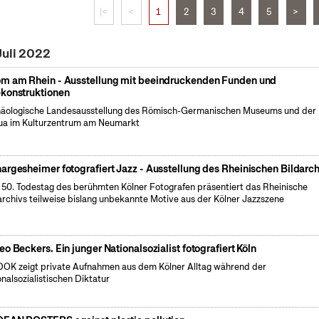
|<
<
1
2
3
4
5
>
Juli 2022
m am Rhein - Ausstellung mit beeindruckenden Funden und
konstruktionen
äologische Landesausstellung des Römisch-Germanischen Museums und der
a im Kulturzentrum am Neumarkt
argesheimer fotografiert Jazz - Ausstellung des Rheinischen Bildarch
50. Todestag des berühmten Kölner Fotografen präsentiert das Rheinische
archivs teilweise bislang unbekannte Motive aus der Kölner Jazzszene
eo Beckers. Ein junger Nationalsozialist fotografiert Köln
OK zeigt private Aufnahmen aus dem Kölner Alltag während der
onalsozialistischen Diktatur