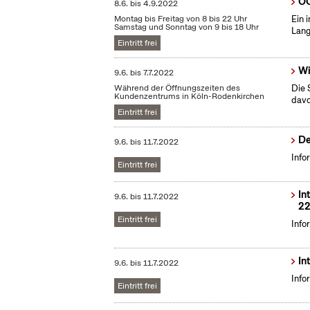
OC
8.6.
bis
4.9.2022
Montag bis Freitag von 8 bis 22 Uhr
Ein 
Samstag und Sonntag von 9 bis 18 Uhr
Lang
Eintritt frei
Wi
9.6.
bis
7.7.2022
Während der Öffnungszeiten des
Die 
Kundenzentrums in Köln-Rodenkirchen
dav
Eintritt frei
De
9.6.
bis
11.7.2022
Info
Eintritt frei
In
9.6.
bis
11.7.2022
22
Eintritt frei
Info
In
9.6.
bis
11.7.2022
Info
Eintritt frei