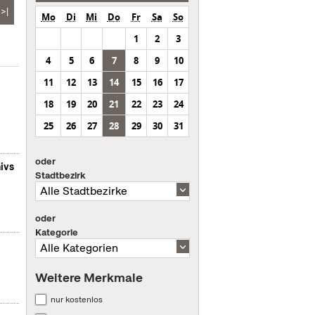
>|
Mo
Di
Mi
Do
Fr
Sa
So
1
2
3
4
5
6
7
8
9
10
11
12
13
14
15
16
17
18
19
20
21
22
23
24
25
26
27
28
29
30
31
oder
ivs
Stadtbezirk
oder
Kategorie
Weitere Merkmale
nur kostenlos