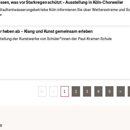
ssen, was vor Starkregen schützt – Ausstellung in Köln-Chorweiler
Stadtentwässerungsbetriebe Köln informieren Sie über Wetterextreme und S
or
r heben ab – Klang und Kunst gemeinsam erleben
tellung der Kunstwerke von Schüler*innen der Paul-Kramer-Schule
|<
<
1
2
3
4
5
>
e