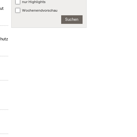
nur Highlights
mut
Wochenendvorschau
Suchen
chutz
,