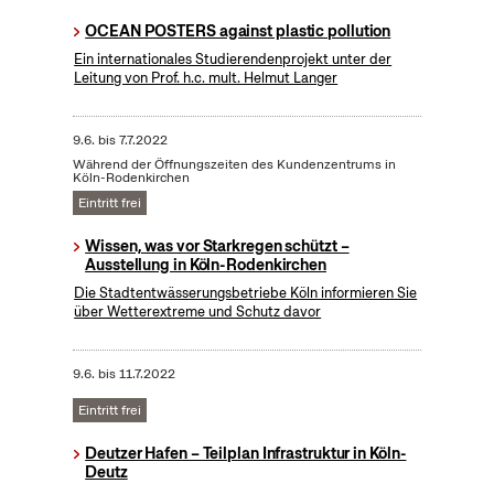
OCEAN POSTERS against plastic pollution
Ein internationales Studierendenprojekt unter der
Leitung von Prof. h.c. mult. Helmut Langer
9.6.
bis
7.7.2022
Während der Öffnungszeiten des Kundenzentrums in
Köln-Rodenkirchen
Eintritt frei
Wissen, was vor Starkregen schützt –
Ausstellung in Köln-Rodenkirchen
Die Stadtentwässerungsbetriebe Köln informieren Sie
über Wetterextreme und Schutz davor
9.6.
bis
11.7.2022
Eintritt frei
Deutzer Hafen – Teilplan Infrastruktur in Köln-
Deutz