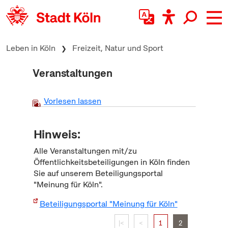
zum Inhalt springen
Leben in Köln
Freizeit, Natur und Sport
Veranstaltungen
Vorlesen lassen
Hinweis:
Alle Veranstaltungen mit/zu
Öffentlichkeitsbeteiligungen in Köln finden
Sie auf unserem Beteiligungsportal
"Meinung für Köln".
Beteiligungsportal "Meinung für Köln"
|<
<
1
2