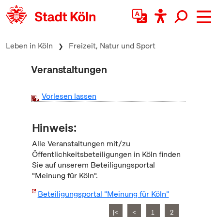
zum Inhalt springen
Leben in Köln
Freizeit, Natur und Sport
Veranstaltungen
Vorlesen lassen
Hinweis:
Alle Veranstaltungen mit/zu
Öffentlichkeitsbeteiligungen in Köln finden
Sie auf unserem Beteiligungsportal
"Meinung für Köln".
Beteiligungsportal "Meinung für Köln"
|<
<
1
2