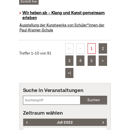
Eintritt frei
Wir heben ab – Klang und Kunst gemeinsam
erleben
Ausstellung der Kunstwerke von Schüler*innen der
Paul-Kramer-Schule
|<
<
1
2
Treffer 1–10 von 91
3
4
5
>
>|
Suche in Veranstaltungen
Suchen
Zeitraum wählen
Juli 2022