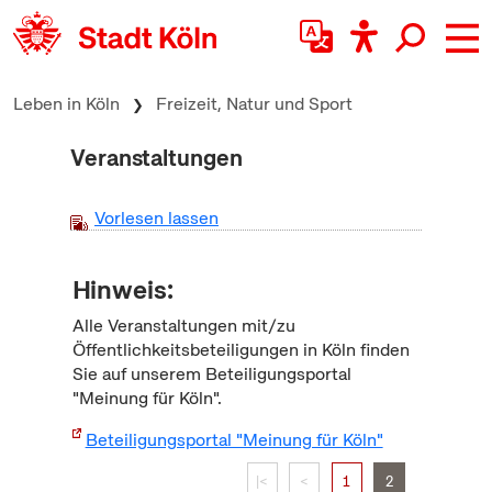
zum Inhalt springen
Leben in Köln
Freizeit, Natur und Sport
Veranstaltungen
Vorlesen lassen
Hinweis:
Alle Veranstaltungen mit/zu
Öffentlichkeitsbeteiligungen in Köln finden
Sie auf unserem Beteiligungsportal
"Meinung für Köln".
Beteiligungsportal "Meinung für Köln"
|<
<
1
2