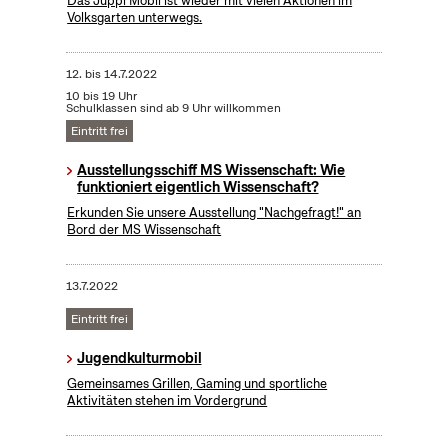
Das Juppi Mobil ist wieder mit vielen Aktionen im
Volksgarten unterwegs.
12.
bis
14.7.2022
10 bis 19 Uhr
Schulklassen sind ab 9 Uhr willkommen
Eintritt frei
Ausstellungsschiff MS Wissenschaft: Wie
funktioniert eigentlich Wissenschaft?
Erkunden Sie unsere Ausstellung "Nachgefragt!" an
Bord der MS Wissenschaft
13.7.2022
Eintritt frei
Jugendkulturmobil
Gemeinsames Grillen, Gaming und sportliche
Aktivitäten stehen im Vordergrund