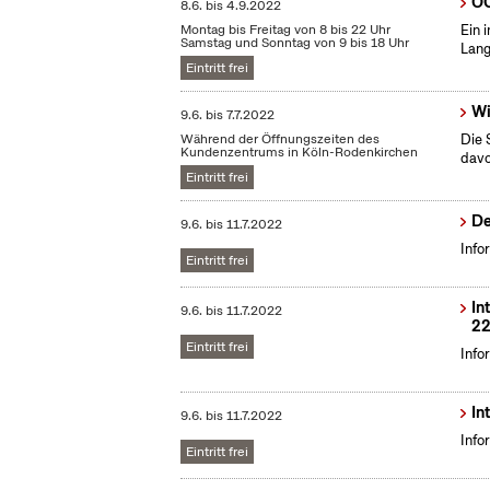
OC
8.6.
bis
4.9.2022
Montag bis Freitag von 8 bis 22 Uhr
Ein 
Samstag und Sonntag von 9 bis 18 Uhr
Lang
Eintritt frei
Wi
9.6.
bis
7.7.2022
Während der Öffnungszeiten des
Die 
Kundenzentrums in Köln-Rodenkirchen
dav
Eintritt frei
De
9.6.
bis
11.7.2022
Info
Eintritt frei
In
9.6.
bis
11.7.2022
22
Eintritt frei
Info
In
9.6.
bis
11.7.2022
Info
Eintritt frei