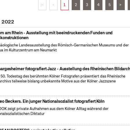
|<
<
1
2
3
4
5
>
i 2022
m am Rhein - Ausstellung mit beeindruckenden Funden und
konstruktionen
äologische Landesausstellung des Römisch-Germanischen Museums und der
a im Kulturzentrum am Neumarkt
argesheimer fotografiert Jazz - Ausstellung des Rheinischen Bildarch
50. Todestag des berühmten Kölner Fotografen präsentiert das Rheinische
archivs teilweise bislang unbekannte Motive aus der Kölner Jazzszene
eo Beckers. Ein junger Nationalsozialist fotografiert Köln
OK zeigt private Aufnahmen aus dem Kölner Alltag während der
onalsozialistischen Diktatur