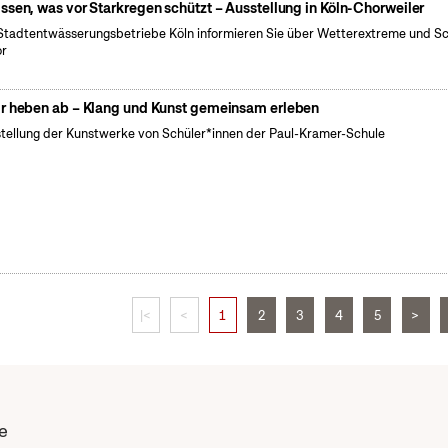
ssen, was vor Starkregen schützt – Ausstellung in Köln-Chorweiler
Stadtentwässerungsbetriebe Köln informieren Sie über Wetterextreme und S
or
r heben ab – Klang und Kunst gemeinsam erleben
tellung der Kunstwerke von Schüler*innen der Paul-Kramer-Schule
|<
<
1
2
3
4
5
>
e