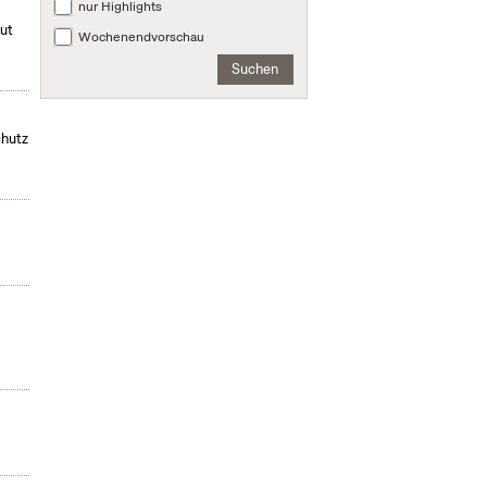
nur Highlights
mut
Wochenendvorschau
Suchen
chutz
,