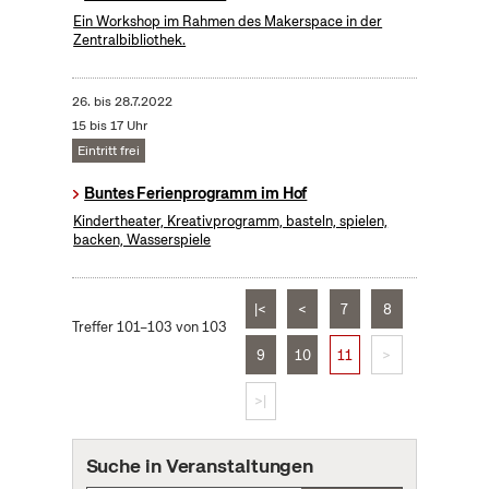
Ein Workshop im Rahmen des Makerspace in der
Zentralbibliothek.
26.
bis
28.7.2022
15 bis 17 Uhr
Eintritt frei
Buntes Ferienprogramm im Hof
Kindertheater, Kreativprogramm, basteln, spielen,
backen, Wasserspiele
|<
<
7
8
Treffer 101–103 von 103
9
10
11
>
>|
Suche in Veranstaltungen