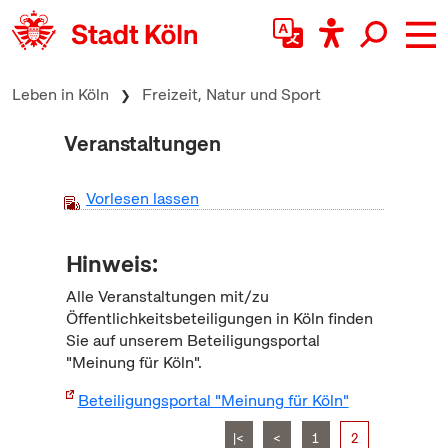
zum Inhalt springen
Leben in Köln
Freizeit, Natur und Sport
Veranstaltungen
Vorlesen lassen
Hinweis:
Alle Veranstaltungen mit/zu
Öffentlichkeitsbeteiligungen in Köln finden
Sie auf unserem Beteiligungsportal
"Meinung für Köln".
Beteiligungsportal "Meinung für Köln"
|<
<
1
2