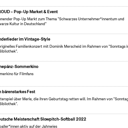
OUD – Pop-Up Market & Event
nender Pop-Up Markt zum Thema "Schwarzes Unternehmer*innentum und
arze Kultur in Deutschland"
nderlieder im Vintage-Style
originelles Familienkonzert mit Dominik Merscheid im Rahmen von "Sonntags i
Bibliothek".
nepänz-Sommerkino
erkino für Filmfans
n bärenstarkes Fest
terspiel über Merle, die ihren Geburtstag retten will. Im Rahmen von "Sonntag
Bibliothek".
utsche Meisterschaft Slowpitch-Softball 2022
baller*innen aktiv auf der Jahnwies