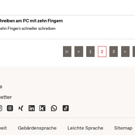
hreiben am PC mit zehn Fingern
zehn Fingern schneller schreiben
|<
<
1
2
3
>
e
etter
heit
Gebärdensprache
Leichte Sprache
Sitemap