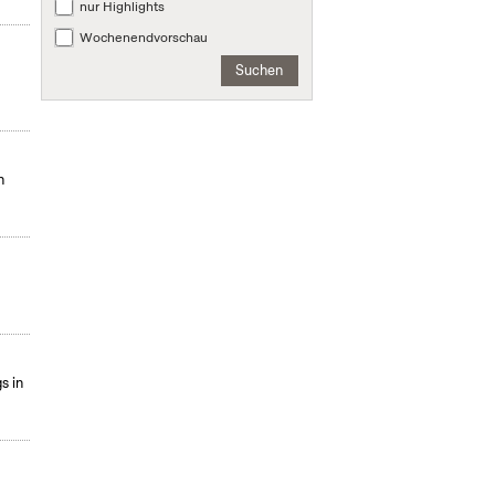
nur Highlights
Wochenendvorschau
Suchen
n
s in