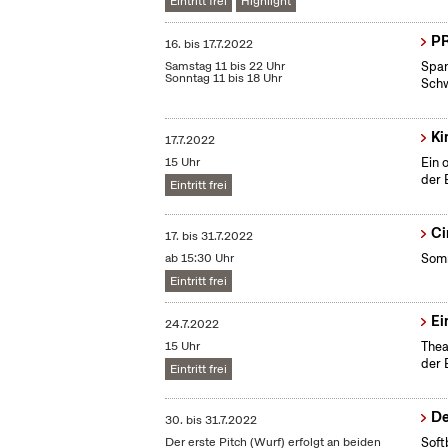
Eintritt frei
Highlight
PR
16.
bis
17.7.2022
Samstag 11 bis 22 Uhr
Span
Sonntag 11 bis 18 Uhr
Schw
Ki
17.7.2022
15 Uhr
Ein 
der 
Eintritt frei
Ci
17.
bis
31.7.2022
ab 15:30 Uhr
Somm
Eintritt frei
Ei
24.7.2022
15 Uhr
Thea
der 
Eintritt frei
De
30.
bis
31.7.2022
Der erste Pitch (Wurf) erfolgt an beiden
Soft