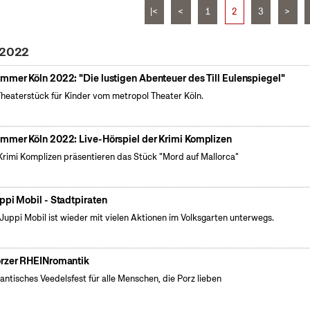
|<
<
1
2
3
>
 2022
mmer Köln 2022: "Die lustigen Abenteuer des Till Eulenspiegel"
Theaterstück für Kinder vom metropol Theater Köln.
mmer Köln 2022: Live-Hörspiel der Krimi Komplizen
Krimi Komplizen präsentieren das Stück "Mord auf Mallorca"
ppi Mobil - Stadtpiraten
Juppi Mobil ist wieder mit vielen Aktionen im Volksgarten unterwegs.
rzer RHEINromantik
ntisches Veedelsfest für alle Menschen, die Porz lieben