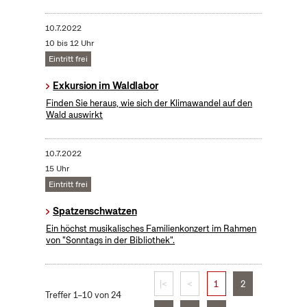
10.7.2022
10 bis 12 Uhr
Eintritt frei
Exkursion im Waldlabor
Finden Sie heraus, wie sich der Klimawandel auf den
Wald auswirkt
10.7.2022
15 Uhr
Eintritt frei
Spatzenschwatzen
Ein höchst musikalisches Familienkonzert im Rahmen
von "Sonntags in der Bibliothek".
|<
<
1
2
Treffer 1–10 von 24