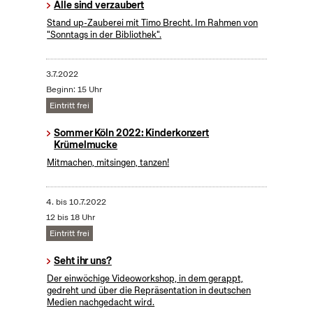
Alle sind verzaubert
Stand up-Zauberei mit Timo Brecht. Im Rahmen von
"Sonntags in der Bibliothek".
3.7.2022
Beginn: 15 Uhr
Eintritt frei
Sommer Köln 2022: Kinderkonzert
Krümelmucke
Mitmachen, mitsingen, tanzen!
4.
bis
10.7.2022
12 bis 18 Uhr
Eintritt frei
Seht ihr uns?
Der einwöchige Videoworkshop, in dem gerappt,
gedreht und über die Repräsentation in deutschen
Medien nachgedacht wird.