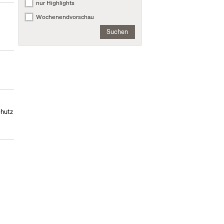
nur Highlights
,
Wochenendvorschau
Suchen
chutz