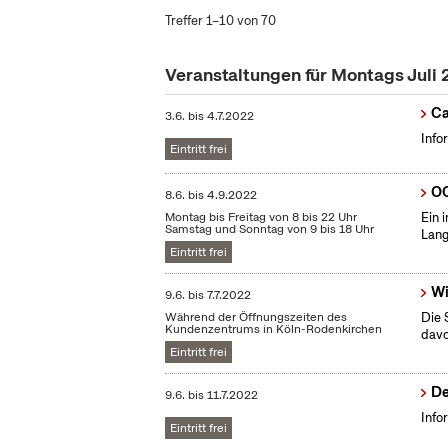
Treffer 1–10 von 70
Veranstaltungen für Montags Juli
Ca
3.6.
bis
4.7.2022
Info
Eintritt frei
OC
8.6.
bis
4.9.2022
Montag bis Freitag von 8 bis 22 Uhr
Ein 
Samstag und Sonntag von 9 bis 18 Uhr
Lang
Eintritt frei
Wi
9.6.
bis
7.7.2022
Während der Öffnungszeiten des
Die 
Kundenzentrums in Köln-Rodenkirchen
dav
Eintritt frei
De
9.6.
bis
11.7.2022
Info
Eintritt frei