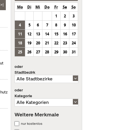
>|
Mo
Di
Mi
Do
Fr
Sa
So
1
2
3
4
5
6
7
8
9
10
11
12
13
14
15
16
17
18
19
20
21
22
23
24
25
26
27
28
29
30
31
mut
oder
Stadtbezirk
oder
chutz
Kategorie
Weitere Merkmale
nur kostenlos