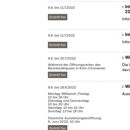
In
9.6.
bis
11.7.2022
22
Eintritt frei
Info
In
9.6.
bis
11.7.2022
Info
Eintritt frei
Wi
9.6.
bis
20.7.2022
Während der Öffnungszeiten des
Die 
Bezirksrathauses in Köln-Chorweiler
dav
Eintritt frei
Wi
9.6.
bis
18.8.2022
Montag, Mittwoch, Freitag:
Auss
10 bis 18 Uhr
Dienstag und Donnerstag:
10 bis 20 Uhr
Samstag: 10 bis 15 Uhr
Sonntag: 13 bis 18 Uhr
Feierliche Ausstellungseröffnung:
9. Juni 2022, 10 Uhr
Eintritt frei