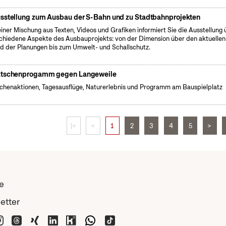
sstellung zum Ausbau der S-Bahn und zu Stadtbahnprojekten
einer Mischung aus Texten, Videos und Grafiken informiert Sie die Ausstellung 
chiedene Aspekte des Ausbauprojekts: von der Dimension über den aktuellen
d der Planungen bis zum Umwelt- und Schallschutz.
tschenprogamm gegen Langeweile
henaktionen, Tagesausflüge, Naturerlebnis und Programm am Bauspielplatz
|<
<
1
2
3
4
5
>
e
etter