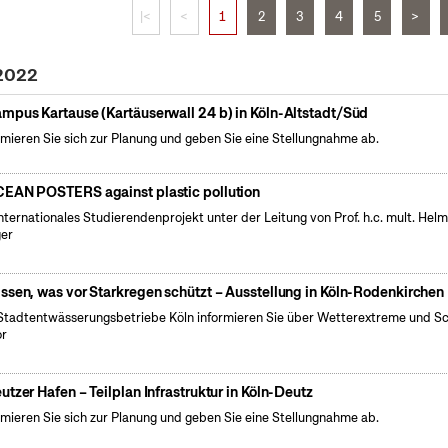
|<
<
1
2
3
4
5
>
 2022
mpus Kartause (Kartäuserwall 24 b) in Köln-Altstadt/Süd
rmieren Sie sich zur Planung und geben Sie eine Stellungnahme ab.
EAN POSTERS against plastic pollution
internationales Studierendenprojekt unter der Leitung von Prof. h.c. mult. Hel
er
ssen, was vor Starkregen schützt – Ausstellung in Köln-Rodenkirchen
Stadtentwässerungsbetriebe Köln informieren Sie über Wetterextreme und S
or
utzer Hafen – Teilplan Infrastruktur in Köln-Deutz
rmieren Sie sich zur Planung und geben Sie eine Stellungnahme ab.