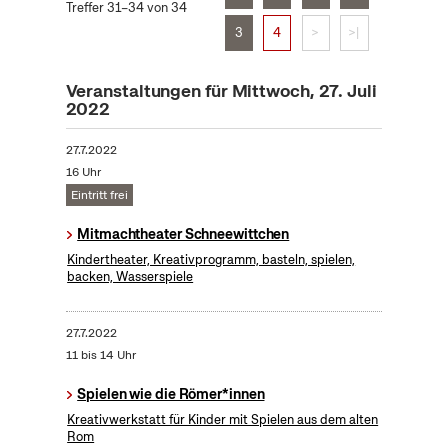
Treffer 31–34 von 34
3
4
>
>|
Veranstaltungen für Mittwoch, 27. Juli
2022
27.7.2022
16 Uhr
Eintritt frei
Mitmachtheater Schneewittchen
Kindertheater, Kreativprogramm, basteln, spielen,
backen, Wasserspiele
27.7.2022
11 bis 14 Uhr
Spielen wie die Römer*innen
Kreativwerkstatt für Kinder mit Spielen aus dem alten
Rom