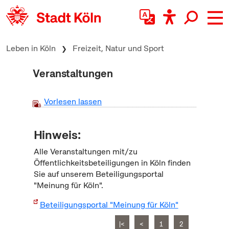
zum Inhalt springen
Leben in Köln
Freizeit, Natur und Sport
Veranstaltungen
Vorlesen lassen
Hinweis:
Alle Veranstaltungen mit/zu
Öffentlichkeitsbeteiligungen in Köln finden
Sie auf unserem Beteiligungsportal
"Meinung für Köln".
Beteiligungsportal "Meinung für Köln"
|<
<
1
2