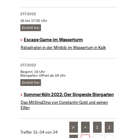
27.7.2022
16 bis 17:30 Uhr
Eintritt frei
Escape Game im Wasserturm
Rätselraten in der Minibib im Wassertum in Kalk
27.7.2022
Beginn: 19 Uhr
Biergarten öffnet ab 18 Uhr
Eintritt frei
Sommer Köln 2022: Der Singende Biergarten
Das MitSingDing von Constantin Gold und seinen
Elfen
|<
<
1
2
Treffer 31–34 von 34