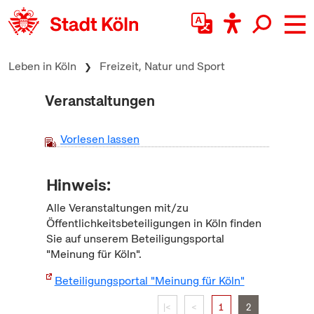
zum Inhalt springen
Leben in Köln
Freizeit, Natur und Sport
Veranstaltungen
Vorlesen lassen
Hinweis:
Alle Veranstaltungen mit/zu
Öffentlichkeitsbeteiligungen in Köln finden
Sie auf unserem Beteiligungsportal
"Meinung für Köln".
Beteiligungsportal "Meinung für Köln"
|<
<
1
2