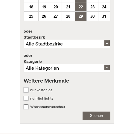
18
19
20
21
22
23
24
25
26
27
28
29
30
31
oder
Stadtbezirk
oder
Kategorie
Weitere Merkmale
nur kostenlos
nur Highlights
Wochenendvorschau
Suchen