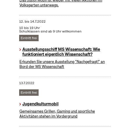
Das Juppi Mobil ist wieder mit vielen Aktionen im
Volksgarten unterwegs.
12.
bis
14.7.2022
10 bis 19 Uhr
Schulklassen sind ab 9 Uhr willkommen
Eintritt frei
Ausstellungsschiff MS Wissenschaft: Wie
funktioniert eigentlich Wissenschaft?
Erkunden Sie unsere Ausstellung "Nachgefragt!" an
Bord der MS Wissenschaft
13.7.2022
Eintritt frei
Jugendkulturmobil
Gemeinsames Grillen, Gaming und sportliche
Aktivitäten stehen im Vordergrund