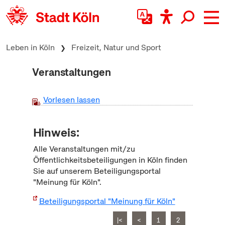
zum Inhalt springen
Leben in Köln
Freizeit, Natur und Sport
Veranstaltungen
Vorlesen lassen
Hinweis:
Alle Veranstaltungen mit/zu
Öffentlichkeitsbeteiligungen in Köln finden
Sie auf unserem Beteiligungsportal
"Meinung für Köln".
Beteiligungsportal "Meinung für Köln"
|<
<
1
2