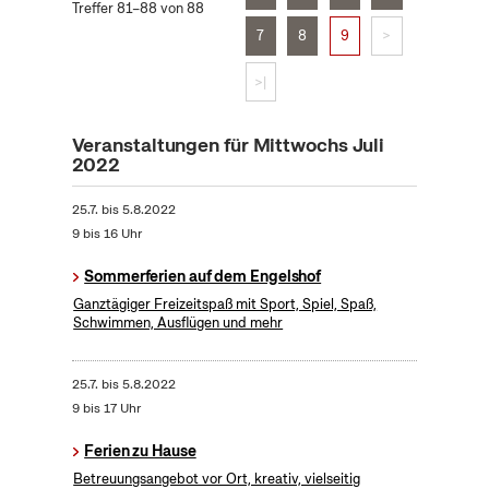
Treffer 81–88 von 88
7
8
9
>
>|
Veranstaltungen für Mittwochs Juli
2022
25.7.
bis
5.8.2022
9 bis 16 Uhr
Sommerferien auf dem Engelshof
Ganztägiger Freizeitspaß mit Sport, Spiel, Spaß,
Schwimmen, Ausflügen und mehr
25.7.
bis
5.8.2022
9 bis 17 Uhr
Ferien zu Hause
Betreuungsangebot vor Ort, kreativ, vielseitig