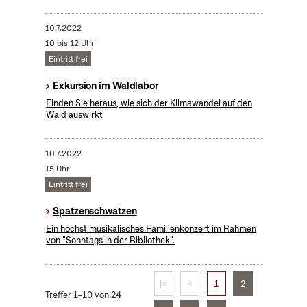
10.7.2022
10 bis 12 Uhr
Eintritt frei
Exkursion im Waldlabor
Finden Sie heraus, wie sich der Klimawandel auf den
Wald auswirkt
10.7.2022
15 Uhr
Eintritt frei
Spatzenschwatzen
Ein höchst musikalisches Familienkonzert im Rahmen
von "Sonntags in der Bibliothek".
|<
<
1
2
Treffer 1–10 von 24