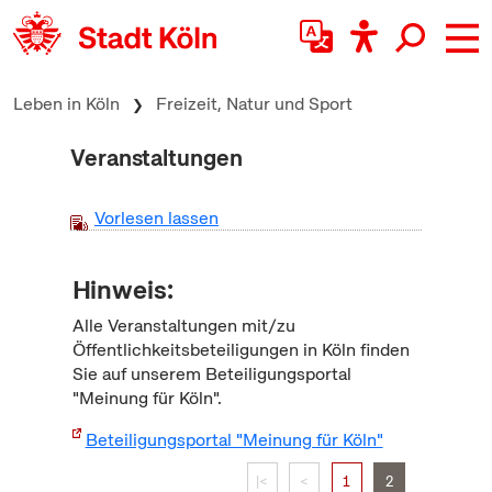
zum Inhalt springen
Leben in Köln
Freizeit, Natur und Sport
Veranstaltungen
Vorlesen lassen
Hinweis:
Alle Veranstaltungen mit/zu
Öffentlichkeitsbeteiligungen in Köln finden
Sie auf unserem Beteiligungsportal
"Meinung für Köln".
Beteiligungsportal "Meinung für Köln"
|<
<
1
2