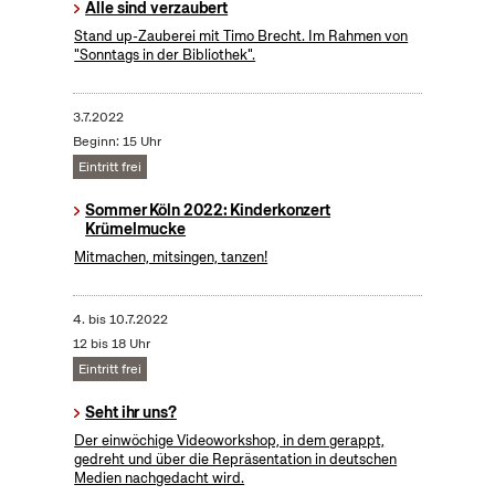
Alle sind verzaubert
Stand up-Zauberei mit Timo Brecht. Im Rahmen von
"Sonntags in der Bibliothek".
3.7.2022
Beginn: 15 Uhr
Eintritt frei
Sommer Köln 2022: Kinderkonzert
Krümelmucke
Mitmachen, mitsingen, tanzen!
4.
bis
10.7.2022
12 bis 18 Uhr
Eintritt frei
Seht ihr uns?
Der einwöchige Videoworkshop, in dem gerappt,
gedreht und über die Repräsentation in deutschen
Medien nachgedacht wird.