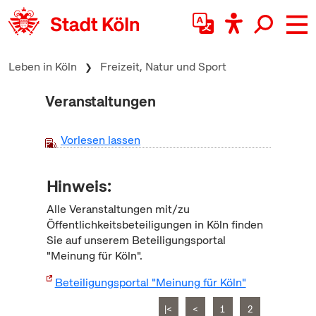
zum Inhalt springen
Leben in Köln
Freizeit, Natur und Sport
Veranstaltungen
Vorlesen lassen
Hinweis:
Alle Veranstaltungen mit/zu
Öffentlichkeitsbeteiligungen in Köln finden
Sie auf unserem Beteiligungsportal
"Meinung für Köln".
Beteiligungsportal "Meinung für Köln"
|<
<
1
2