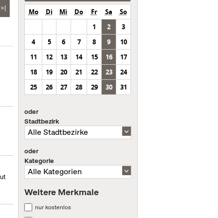
>|
Mo
Di
Mi
Do
Fr
Sa
So
1
2
3
4
5
6
7
8
9
10
11
12
13
14
15
16
17
18
19
20
21
22
23
24
25
26
27
28
29
30
31
oder
Stadtbezirk
oder
Kategorie
mut
Weitere Merkmale
nur kostenlos