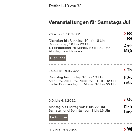
Treffer 1–10 von 35
Veranstaltungen für Samstags Jul
Ro
29.4.
bis
9.10.2022
Re
Dienstag bis Sonntag, 10 bis 18 Uhr
Donnerstag, 10 bis 20 Uhr
Arch
1. Donnerstag im Monat: 10 bis 22 Uhr
MiQu
Montag geschlossen
Highlight
Th
25.5.
bis
18.9.2022
Dienstag bis Freitag, 10 bis 18 Uhr
NS-D
Samstag, Sonntag, Feiertage, 11 bis 18 Uhr
nati
Erster Donnerstag im Monat, 10 bis 22 Uhr
OC
8.6.
bis
4.9.2022
Montag bis Freitag von 8 bis 22 Uhr
Ein 
Samstag und Sonntag von 9 bis 18 Uhr
Lang
Eintritt frei
Wi
9.6.
bis
18.8.2022