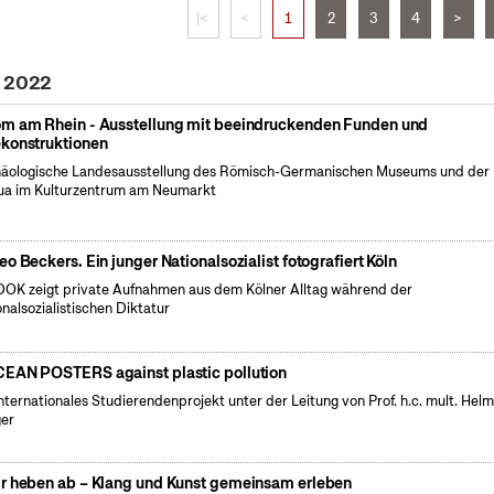
|<
<
1
2
3
4
>
i 2022
m am Rhein - Ausstellung mit beeindruckenden Funden und
konstruktionen
äologische Landesausstellung des Römisch-Germanischen Museums und der
a im Kulturzentrum am Neumarkt
eo Beckers. Ein junger Nationalsozialist fotografiert Köln
OK zeigt private Aufnahmen aus dem Kölner Alltag während der
onalsozialistischen Diktatur
EAN POSTERS against plastic pollution
internationales Studierendenprojekt unter der Leitung von Prof. h.c. mult. Hel
er
r heben ab – Klang und Kunst gemeinsam erleben