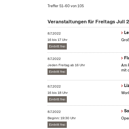
Treffer 51–60 von 105
Veranstaltungen für Freitags Juli
Le
8.7.2022
16 bis 17 Uhr
Groß
Eintritt frei
Fl
8.7.2022
Jeden Freitag ab 16 Uhr
Am F
mit 
Eintritt frei
Li
8.7.2022
16 bis 18 Uhr
Work
Eintritt frei
So
8.7.2022
Beginn: 19:30 Uhr
Open
Eintritt frei