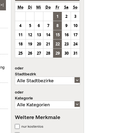
>|
Mo
Di
Mi
Do
Fr
Sa
So
1
2
3
4
5
6
7
8
9
10
11
12
13
14
15
16
17
18
19
20
21
22
23
24
25
26
27
28
29
30
31
ing
oder
Stadtbezirk
oder
Kategorie
Weitere Merkmale
nur kostenlos