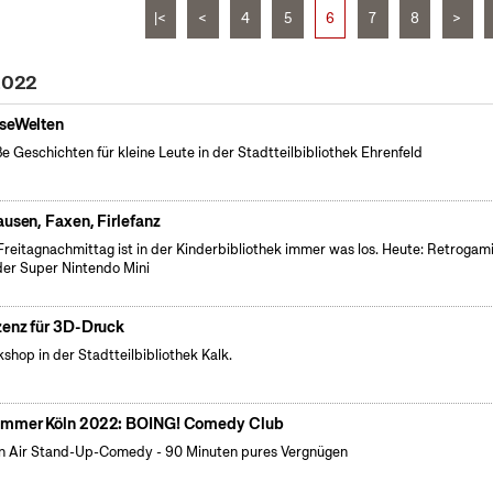
|<
<
4
5
6
7
8
>
 2022
seWelten
e Geschichten für kleine Leute in der Stadtteilbibliothek Ehrenfeld
ausen, Faxen, Firlefanz
reitagnachmittag ist in der Kinderbibliothek immer was los. Heute: Retrogam
der Super Nintendo Mini
zenz für 3D-Druck
shop in der Stadtteilbibliothek Kalk.
mmer Köln 2022: BOING! Comedy Club
 Air Stand-Up-Comedy - 90 Minuten pures Vergnügen