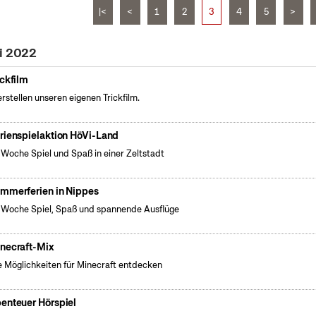
|<
<
1
2
3
4
5
>
li 2022
ickfilm
erstellen unseren eigenen Trickfilm.
rienspielaktion HöVi-Land
 Woche Spiel und Spaß in einer Zeltstadt
mmerferien in Nippes
 Woche Spiel, Spaß und spannende Ausflüge
necraft-Mix
 Möglichkeiten für Minecraft entdecken
enteuer Hörspiel