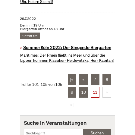
Uhr. Feiern Sie mit!
29.7.2022
Beginn: 19 Uhr
Biergarten öffnet ab 18 Uhr
Eintritt frei
Sommer Köln 2022: Der Singende Biergarten
Maritimes: Der Rhein fließt ins Meer und über die
Lippen kommen Klassiker- Heidewitzka, Herr Kapitän!
|<
<
7
8
Treffer 101–105 von 105
9
10
11
>
>|
Suche in Veranstaltungen
Suchen